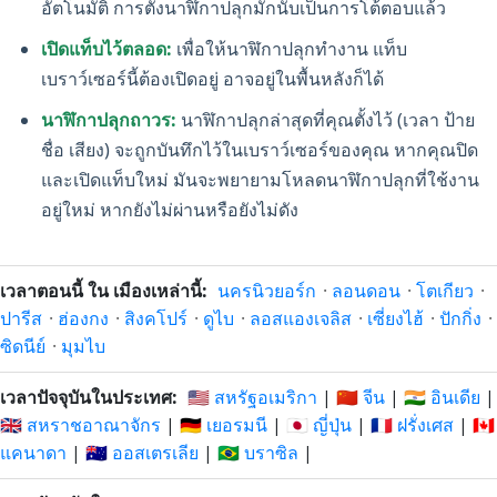
อัตโนมัติ การตั้งนาฬิกาปลุกมักนับเป็นการโต้ตอบแล้ว
เปิดแท็บไว้ตลอด:
เพื่อให้นาฬิกาปลุกทำงาน แท็บ
เบราว์เซอร์นี้ต้องเปิดอยู่ อาจอยู่ในพื้นหลังก็ได้
นาฬิกาปลุกถาวร:
นาฬิกาปลุกล่าสุดที่คุณตั้งไว้ (เวลา ป้าย
ชื่อ เสียง) จะถูกบันทึกไว้ในเบราว์เซอร์ของคุณ หากคุณปิด
และเปิดแท็บใหม่ มันจะพยายามโหลดนาฬิกาปลุกที่ใช้งาน
อยู่ใหม่ หากยังไม่ผ่านหรือยังไม่ดัง
เวลาตอนนี้ ใน เมืองเหล่านี้:
นครนิวยอร์ก
·
ลอนดอน
·
โตเกียว
·
ปารีส
·
ฮ่องกง
·
สิงคโปร์
·
ดูไบ
·
ลอสแองเจลิส
·
เซี่ยงไฮ้
·
ปักกิ่ง
·
ซิดนีย์
·
มุมไบ
เวลาปัจจุบันในประเทศ:
🇺🇸 สหรัฐอเมริกา
|
🇨🇳 จีน
|
🇮🇳 อินเดีย
|
🇬🇧 สหราชอาณาจักร
|
🇩🇪 เยอรมนี
|
🇯🇵 ญี่ปุ่น
|
🇫🇷 ฝรั่งเศส
|
🇨🇦
แคนาดา
|
🇦🇺 ออสเตรเลีย
|
🇧🇷 บราซิล
|