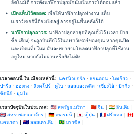
อัตโนมัติ การตั้งนาฬิกาปลุกมักนับเป็นการโต้ตอบแล้ว
เปิดแท็บไว้ตลอด:
เพื่อให้นาฬิกาปลุกทำงาน แท็บ
เบราว์เซอร์นี้ต้องเปิดอยู่ อาจอยู่ในพื้นหลังก็ได้
นาฬิกาปลุกถาวร:
นาฬิกาปลุกล่าสุดที่คุณตั้งไว้ (เวลา ป้าย
ชื่อ เสียง) จะถูกบันทึกไว้ในเบราว์เซอร์ของคุณ หากคุณปิด
และเปิดแท็บใหม่ มันจะพยายามโหลดนาฬิกาปลุกที่ใช้งาน
อยู่ใหม่ หากยังไม่ผ่านหรือยังไม่ดัง
เวลาตอนนี้ ใน เมืองเหล่านี้:
นครนิวยอร์ก
·
ลอนดอน
·
โตเกียว
·
ปารีส
·
ฮ่องกง
·
สิงคโปร์
·
ดูไบ
·
ลอสแองเจลิส
·
เซี่ยงไฮ้
·
ปักกิ่ง
·
ซิดนีย์
·
มุมไบ
เวลาปัจจุบันในประเทศ:
🇺🇸 สหรัฐอเมริกา
|
🇨🇳 จีน
|
🇮🇳 อินเดีย
|
🇬🇧 สหราชอาณาจักร
|
🇩🇪 เยอรมนี
|
🇯🇵 ญี่ปุ่น
|
🇫🇷 ฝรั่งเศส
|
🇨🇦
แคนาดา
|
🇦🇺 ออสเตรเลีย
|
🇧🇷 บราซิล
|