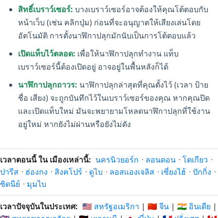
สิทธิ์เบราว์เซอร์:
บางเบราว์เซอร์อาจต้องให้คุณโต้ตอบกับ
หน้าเว็บ (เช่น คลิกปุ่ม) ก่อนที่จะอนุญาตให้เสียงเล่นโดย
อัตโนมัติ การตั้งนาฬิกาปลุกมักนับเป็นการโต้ตอบแล้ว
เปิดแท็บไว้ตลอด:
เพื่อให้นาฬิกาปลุกทำงาน แท็บ
เบราว์เซอร์นี้ต้องเปิดอยู่ อาจอยู่ในพื้นหลังก็ได้
นาฬิกาปลุกถาวร:
นาฬิกาปลุกล่าสุดที่คุณตั้งไว้ (เวลา ป้าย
ชื่อ เสียง) จะถูกบันทึกไว้ในเบราว์เซอร์ของคุณ หากคุณปิด
และเปิดแท็บใหม่ มันจะพยายามโหลดนาฬิกาปลุกที่ใช้งาน
อยู่ใหม่ หากยังไม่ผ่านหรือยังไม่ดัง
เวลาตอนนี้ ใน เมืองเหล่านี้:
นครนิวยอร์ก
·
ลอนดอน
·
โตเกียว
·
ปารีส
·
ฮ่องกง
·
สิงคโปร์
·
ดูไบ
·
ลอสแองเจลิส
·
เซี่ยงไฮ้
·
ปักกิ่ง
·
ซิดนีย์
·
มุมไบ
เวลาปัจจุบันในประเทศ:
🇺🇸 สหรัฐอเมริกา
|
🇨🇳 จีน
|
🇮🇳 อินเดีย
|