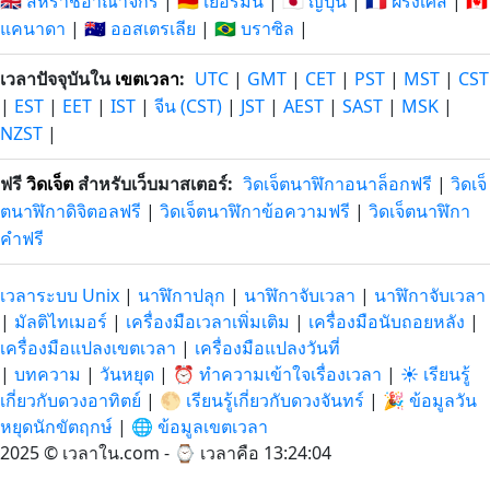
🇬🇧 สหราชอาณาจักร
|
🇩🇪 เยอรมนี
|
🇯🇵 ญี่ปุ่น
|
🇫🇷 ฝรั่งเศส
|
🇨🇦
แคนาดา
|
🇦🇺 ออสเตรเลีย
|
🇧🇷 บราซิล
|
เวลาปัจจุบันใน
เขตเวลา
:
UTC
|
GMT
|
CET
|
PST
|
MST
|
CST
|
EST
|
EET
|
IST
|
จีน (CST)
|
JST
|
AEST
|
SAST
|
MSK
|
NZST
|
ฟรี
วิดเจ็ต
สำหรับเว็บมาสเตอร์:
วิดเจ็ตนาฬิกาอนาล็อกฟรี
|
วิดเจ็
ตนาฬิกาดิจิตอลฟรี
|
วิดเจ็ตนาฬิกาข้อความฟรี
|
วิดเจ็ตนาฬิกา
คำฟรี
เวลาระบบ Unix
|
นาฬิกาปลุก
|
นาฬิกาจับเวลา
|
นาฬิกาจับเวลา
|
มัลติไทเมอร์
|
เครื่องมือเวลาเพิ่มเติม
|
เครื่องมือนับถอยหลัง
|
เครื่องมือแปลงเขตเวลา
|
เครื่องมือแปลงวันที่
|
บทความ
|
วันหยุด
|
⏰ ทำความเข้าใจเรื่องเวลา
|
☀️ เรียนรู้
เกี่ยวกับดวงอาทิตย์
|
🌕 เรียนรู้เกี่ยวกับดวงจันทร์
|
🎉 ข้อมูลวัน
หยุดนักขัตฤกษ์
|
🌐 ข้อมูลเขตเวลา
2025 © เวลาใน.com - ⌚
เวลาคือ 13:24:05