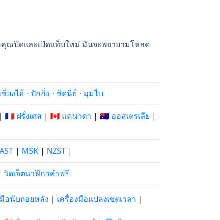
ณ หากคุณปิดและเปิดแท็บใหม่ มันจะพยายามโหลด
เซี่ยงไฮ้
·
ปักกิ่ง
·
ซิดนีย์
·
มุมไบ
|
🇫🇷 ฝรั่งเศส
|
🇨🇦 แคนาดา
|
🇦🇺 ออสเตรเลีย
|
AST
|
MSK
|
NZST
|
|
วิดเจ็ตนาฬิกาคำฟรี
องมือนับถอยหลัง
|
เครื่องมือแปลงเขตเวลา
|