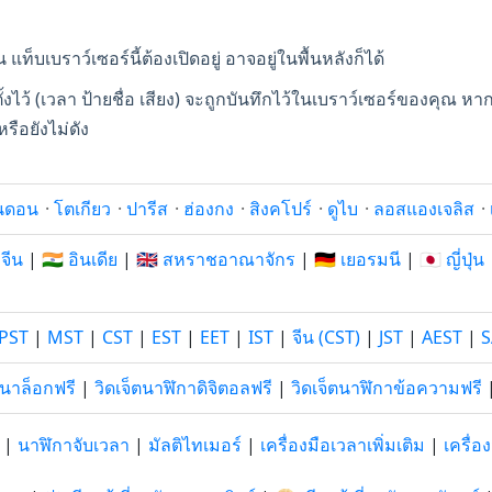
ท็บเบราว์เซอร์นี้ต้องเปิดอยู่ อาจอยู่ในพื้นหลังก็ได้
ตั้งไว้ (เวลา ป้ายชื่อ เสียง) จะถูกบันทึกไว้ในเบราว์เซอร์ของคุ
รือยังไม่ดัง
นดอน
·
โตเกียว
·
ปารีส
·
ฮ่องกง
·
สิงคโปร์
·
ดูไบ
·
ลอสแองเจลิส
·
 จีน
|
🇮🇳 อินเดีย
|
🇬🇧 สหราชอาณาจักร
|
🇩🇪 เยอรมนี
|
🇯🇵 ญี่ปุ่น
PST
|
MST
|
CST
|
EST
|
EET
|
IST
|
จีน (CST)
|
JST
|
AEST
|
S
อนาล็อกฟรี
|
วิดเจ็ตนาฬิกาดิจิตอลฟรี
|
วิดเจ็ตนาฬิกาข้อความฟรี
|
นาฬิกาจับเวลา
|
มัลติไทเมอร์
|
เครื่องมือเวลาเพิ่มเติม
|
เครื่