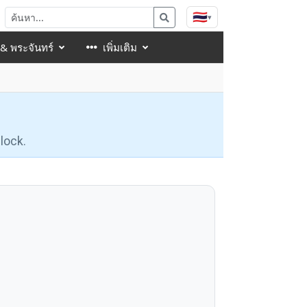
🇹🇭
▾
 & พระจันทร์
เพิ่มเติม
lock.