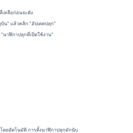
ี่เหลือก่อนจะดัง
จุบัน" แล้วคลิก "อัปเดตปลุก"
"นาฬิกาปลุกที่เปิดใช้งาน"
นโดยอัตโนมัติ การตั้งนาฬิกาปลุกมักนับ