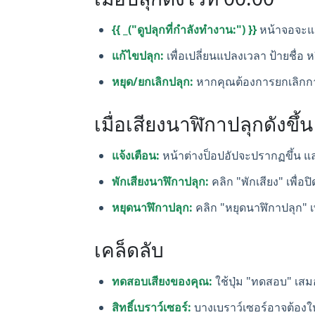
{{ _("ดูปลุกที่กำลังทำงาน:") }}
หน้าจอจะแ
แก้ไขปลุก:
เพื่อเปลี่ยนแปลงเวลา ป้ายชื่อ ห
หยุด/ยกเลิกปลุก:
หากคุณต้องการยกเลิกการต
เมื่อเสียงนาฬิกาปลุกดังขึ้น
แจ้งเตือน:
หน้าต่างป็อปอัปจะปรากฏขึ้น แล
พักเสียงนาฬิกาปลุก:
คลิก "พักเสียง" เพื่อ
หยุดนาฬิกาปลุก:
คลิก "หยุดนาฬิกาปลุก" เ
เคล็ดลับ
ทดสอบเสียงของคุณ:
ใช้ปุ่ม "ทดสอบ" เสมอ
สิทธิ์เบราว์เซอร์:
บางเบราว์เซอร์อาจต้องให้