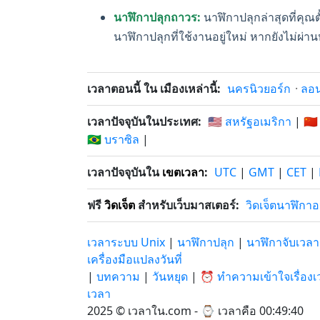
นาฬิกาปลุกถาวร:
นาฬิกาปลุกล่าสุดที่คุณ
นาฬิกาปลุกที่ใช้งานอยู่ใหม่ หากยังไม่ผ่านห
เวลาตอนนี้ ใน เมืองเหล่านี้:
นครนิวยอร์ก
·
ลอ
เวลาปัจจุบันในประเทศ:
🇺🇸 สหรัฐอเมริกา
|
🇨🇳
🇧🇷 บราซิล
|
เวลาปัจจุบันใน
เขตเวลา
:
UTC
|
GMT
|
CET
|
ฟรี
วิดเจ็ต
สำหรับเว็บมาสเตอร์:
วิดเจ็ตนาฬิกา
เวลาระบบ Unix
|
นาฬิกาปลุก
|
นาฬิกาจับเวลา
เครื่องมือแปลงวันที่
|
บทความ
|
วันหยุด
|
⏰ ทำความเข้าใจเรื่องเ
เวลา
2025 © เวลาใน.com - ⌚
เวลาคือ 00:49:41