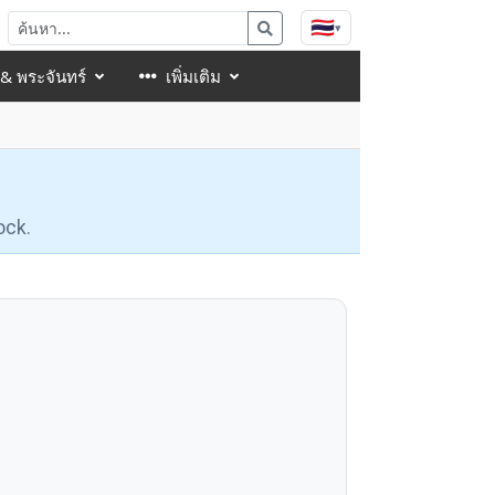
🇹🇭
▾
 & พระจันทร์
เพิ่มเติม
ock.