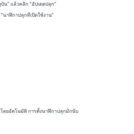
จุบัน" แล้วคลิก "อัปเดตปลุก"
"นาฬิกาปลุกที่เปิดใช้งาน"
นโดยอัตโนมัติ การตั้งนาฬิกาปลุกมักนับ