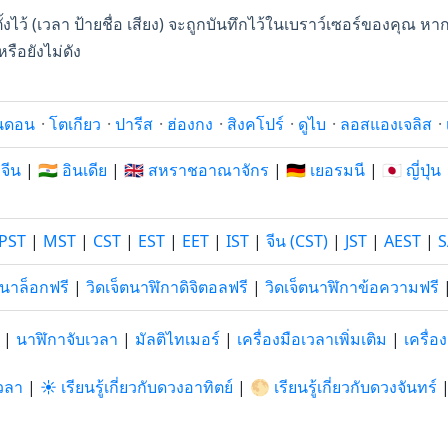
ตั้งไว้ (เวลา ป้ายชื่อ เสียง) จะถูกบันทึกไว้ในเบราว์เซอร์ของคุ
รือยังไม่ดัง
นดอน
·
โตเกียว
·
ปารีส
·
ฮ่องกง
·
สิงคโปร์
·
ดูไบ
·
ลอสแองเจลิส
·
 จีน
|
🇮🇳 อินเดีย
|
🇬🇧 สหราชอาณาจักร
|
🇩🇪 เยอรมนี
|
🇯🇵 ญี่ปุ่น
PST
|
MST
|
CST
|
EST
|
EET
|
IST
|
จีน (CST)
|
JST
|
AEST
|
S
อนาล็อกฟรี
|
วิดเจ็ตนาฬิกาดิจิตอลฟรี
|
วิดเจ็ตนาฬิกาข้อความฟรี
|
นาฬิกาจับเวลา
|
มัลติไทเมอร์
|
เครื่องมือเวลาเพิ่มเติม
|
เครื่
วลา
|
☀️ เรียนรู้เกี่ยวกับดวงอาทิตย์
|
🌕 เรียนรู้เกี่ยวกับดวงจันทร์