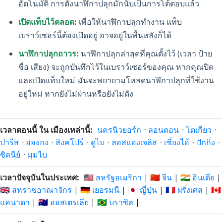
อัตโนมัติ การตั้งนาฬิกาปลุกมักนับเป็นการโต้ตอบแล้ว
เปิดแท็บไว้ตลอด:
เพื่อให้นาฬิกาปลุกทำงาน แท็บ
เบราว์เซอร์นี้ต้องเปิดอยู่ อาจอยู่ในพื้นหลังก็ได้
นาฬิกาปลุกถาวร:
นาฬิกาปลุกล่าสุดที่คุณตั้งไว้ (เวลา ป้าย
ชื่อ เสียง) จะถูกบันทึกไว้ในเบราว์เซอร์ของคุณ หากคุณปิด
และเปิดแท็บใหม่ มันจะพยายามโหลดนาฬิกาปลุกที่ใช้งาน
อยู่ใหม่ หากยังไม่ผ่านหรือยังไม่ดัง
เวลาตอนนี้ ใน เมืองเหล่านี้:
นครนิวยอร์ก
·
ลอนดอน
·
โตเกียว
·
ปารีส
·
ฮ่องกง
·
สิงคโปร์
·
ดูไบ
·
ลอสแองเจลิส
·
เซี่ยงไฮ้
·
ปักกิ่ง
·
ซิดนีย์
·
มุมไบ
เวลาปัจจุบันในประเทศ:
🇺🇸 สหรัฐอเมริกา
|
🇨🇳 จีน
|
🇮🇳 อินเดีย
|
🇬🇧 สหราชอาณาจักร
|
🇩🇪 เยอรมนี
|
🇯🇵 ญี่ปุ่น
|
🇫🇷 ฝรั่งเศส
|
🇨🇦
แคนาดา
|
🇦🇺 ออสเตรเลีย
|
🇧🇷 บราซิล
|