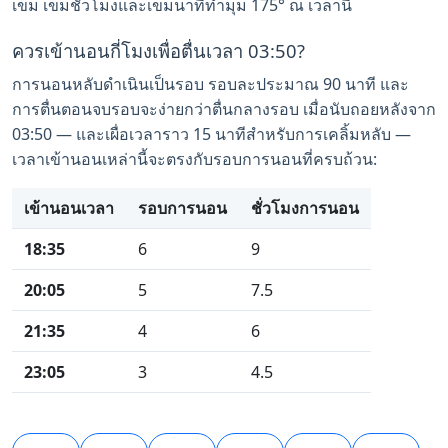
เข็ม เข็มชั่วโมงและเข็มนาทีทำมุม 175° ณ เวลานี้
ควรเข้านอนกี่โมงเพื่อตื่นเวลา 03:50?
การนอนหลับดำเนินเป็นรอบ รอบละประมาณ 90 นาที และ
การตื่นตอนจบรอบจะง่ายกว่าตื่นกลางรอบ เมื่อนับถอยหลังจาก
03:50 — และเผื่อเวลาราว 15 นาทีสำหรับการเคลิ้มหลับ —
เวลาเข้านอนเหล่านี้จะตรงกับรอบการนอนที่ครบถ้วน:
เข้านอนเวลา
รอบการนอน
ชั่วโมงการนอน
18:35
6
9
20:05
5
7.5
21:35
4
6
23:05
3
4.5