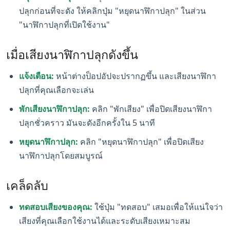
ปลุกก่อนที่จะดัง ให้คลิกปุ่ม "หยุดนาฬิกาปลุก" ในส่วน
"นาฬิกาปลุกที่เปิดใช้งาน"
เมื่อเสียงนาฬิกาปลุกดังขึ้น
แจ้งเตือน:
หน้าต่างป็อปอัปจะปรากฏขึ้น และเสียงนาฬิกา
ปลุกที่คุณเลือกจะเล่น
พักเสียงนาฬิกาปลุก:
คลิก "พักเสียง" เพื่อปิดเสียงนาฬิกา
ปลุกชั่วคราว มันจะดังอีกครั้งใน 5 นาที
หยุดนาฬิกาปลุก:
คลิก "หยุดนาฬิกาปลุก" เพื่อปิดเสียง
นาฬิกาปลุกโดยสมบูรณ์
เคล็ดลับ
ทดสอบเสียงของคุณ:
ใช้ปุ่ม "ทดสอบ" เสมอเพื่อให้แน่ใจว่า
เสียงที่คุณเลือกใช้งานได้และระดับเสียงเหมาะสม