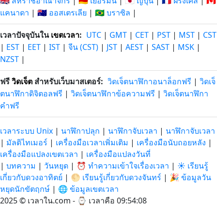
🇬🇧 สหราชอาณาจักร
|
🇩🇪 เยอรมนี
|
🇯🇵 ญี่ปุ่น
|
🇫🇷 ฝรั่งเศส
|
🇨🇦
แคนาดา
|
🇦🇺 ออสเตรเลีย
|
🇧🇷 บราซิล
|
เวลาปัจจุบันใน
เขตเวลา
:
UTC
|
GMT
|
CET
|
PST
|
MST
|
CST
|
EST
|
EET
|
IST
|
จีน (CST)
|
JST
|
AEST
|
SAST
|
MSK
|
NZST
|
ฟรี
วิดเจ็ต
สำหรับเว็บมาสเตอร์:
วิดเจ็ตนาฬิกาอนาล็อกฟรี
|
วิดเจ็
ตนาฬิกาดิจิตอลฟรี
|
วิดเจ็ตนาฬิกาข้อความฟรี
|
วิดเจ็ตนาฬิกา
คำฟรี
เวลาระบบ Unix
|
นาฬิกาปลุก
|
นาฬิกาจับเวลา
|
นาฬิกาจับเวลา
|
มัลติไทเมอร์
|
เครื่องมือเวลาเพิ่มเติม
|
เครื่องมือนับถอยหลัง
|
เครื่องมือแปลงเขตเวลา
|
เครื่องมือแปลงวันที่
|
บทความ
|
วันหยุด
|
⏰ ทำความเข้าใจเรื่องเวลา
|
☀️ เรียนรู้
เกี่ยวกับดวงอาทิตย์
|
🌕 เรียนรู้เกี่ยวกับดวงจันทร์
|
🎉 ข้อมูลวัน
หยุดนักขัตฤกษ์
|
🌐 ข้อมูลเขตเวลา
2025 © เวลาใน.com - ⌚
เวลาคือ 09:54:09