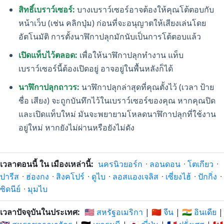
สิทธิ์เบราว์เซอร์:
บางเบราว์เซอร์อาจต้องให้คุณโต้ตอบกับ
หน้าเว็บ (เช่น คลิกปุ่ม) ก่อนที่จะอนุญาตให้เสียงเล่นโดย
อัตโนมัติ การตั้งนาฬิกาปลุกมักนับเป็นการโต้ตอบแล้ว
เปิดแท็บไว้ตลอด:
เพื่อให้นาฬิกาปลุกทำงาน แท็บ
เบราว์เซอร์นี้ต้องเปิดอยู่ อาจอยู่ในพื้นหลังก็ได้
นาฬิกาปลุกถาวร:
นาฬิกาปลุกล่าสุดที่คุณตั้งไว้ (เวลา ป้าย
ชื่อ เสียง) จะถูกบันทึกไว้ในเบราว์เซอร์ของคุณ หากคุณปิด
และเปิดแท็บใหม่ มันจะพยายามโหลดนาฬิกาปลุกที่ใช้งาน
อยู่ใหม่ หากยังไม่ผ่านหรือยังไม่ดัง
เวลาตอนนี้ ใน เมืองเหล่านี้:
นครนิวยอร์ก
·
ลอนดอน
·
โตเกียว
·
ปารีส
·
ฮ่องกง
·
สิงคโปร์
·
ดูไบ
·
ลอสแองเจลิส
·
เซี่ยงไฮ้
·
ปักกิ่ง
·
ซิดนีย์
·
มุมไบ
เวลาปัจจุบันในประเทศ:
🇺🇸 สหรัฐอเมริกา
|
🇨🇳 จีน
|
🇮🇳 อินเดีย
|