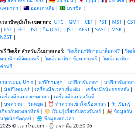
🇬🇧 สหราชอาณาจักร
|
🇩🇪 เยอรมนี
|
🇯🇵 ญี่ปุ่น
|
🇫🇷 ฝรั่งเศส
|
🇨🇦
แคนาดา
|
🇦🇺 ออสเตรเลีย
|
🇧🇷 บราซิล
|
เวลาปัจจุบันใน
เขตเวลา
:
UTC
|
GMT
|
CET
|
PST
|
MST
|
CST
|
EST
|
EET
|
IST
|
จีน (CST)
|
JST
|
AEST
|
SAST
|
MSK
|
NZST
|
ฟรี
วิดเจ็ต
สำหรับเว็บมาสเตอร์:
วิดเจ็ตนาฬิกาอนาล็อกฟรี
|
วิดเจ็
ตนาฬิกาดิจิตอลฟรี
|
วิดเจ็ตนาฬิกาข้อความฟรี
|
วิดเจ็ตนาฬิกา
คำฟรี
เวลาระบบ Unix
|
นาฬิกาปลุก
|
นาฬิกาจับเวลา
|
นาฬิกาจับเวลา
|
มัลติไทเมอร์
|
เครื่องมือเวลาเพิ่มเติม
|
เครื่องมือนับถอยหลัง
|
เครื่องมือแปลงเขตเวลา
|
เครื่องมือแปลงวันที่
|
บทความ
|
วันหยุด
|
⏰ ทำความเข้าใจเรื่องเวลา
|
☀️ เรียนรู้
เกี่ยวกับดวงอาทิตย์
|
🌕 เรียนรู้เกี่ยวกับดวงจันทร์
|
🎉 ข้อมูลวัน
หยุดนักขัตฤกษ์
|
🌐 ข้อมูลเขตเวลา
2025 © เวลาใน.com - ⌚
เวลาคือ 20:30:06