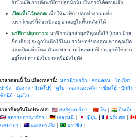
อัตโนมัติ การตั้งนาฬิกาปลุกมักนับเป็นการโต้ตอบแล้ว
เปิดแท็บไว้ตลอด:
เพื่อให้นาฬิกาปลุกทำงาน แท็บ
เบราว์เซอร์นี้ต้องเปิดอยู่ อาจอยู่ในพื้นหลังก็ได้
นาฬิกาปลุกถาวร:
นาฬิกาปลุกล่าสุดที่คุณตั้งไว้ (เวลา ป้าย
ชื่อ เสียง) จะถูกบันทึกไว้ในเบราว์เซอร์ของคุณ หากคุณปิด
และเปิดแท็บใหม่ มันจะพยายามโหลดนาฬิกาปลุกที่ใช้งาน
อยู่ใหม่ หากยังไม่ผ่านหรือยังไม่ดัง
เวลาตอนนี้ ใน เมืองเหล่านี้:
นครนิวยอร์ก
·
ลอนดอน
·
โตเกียว
·
ปารีส
·
ฮ่องกง
·
สิงคโปร์
·
ดูไบ
·
ลอสแองเจลิส
·
เซี่ยงไฮ้
·
ปักกิ่ง
·
ซิดนีย์
·
มุมไบ
เวลาปัจจุบันในประเทศ:
🇺🇸 สหรัฐอเมริกา
|
🇨🇳 จีน
|
🇮🇳 อินเดีย
|
🇬🇧 สหราชอาณาจักร
|
🇩🇪 เยอรมนี
|
🇯🇵 ญี่ปุ่น
|
🇫🇷 ฝรั่งเศส
|
🇨🇦
แคนาดา
|
🇦🇺 ออสเตรเลีย
|
🇧🇷 บราซิล
|