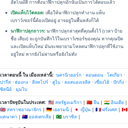
อัตโนมัติ การตั้งนาฬิกาปลุกมักนับเป็นการโต้ตอบแล้ว
เปิดแท็บไว้ตลอด:
เพื่อให้นาฬิกาปลุกทำงาน แท็บ
เบราว์เซอร์นี้ต้องเปิดอยู่ อาจอยู่ในพื้นหลังก็ได้
นาฬิกาปลุกถาวร:
นาฬิกาปลุกล่าสุดที่คุณตั้งไว้ (เวลา ป้าย
ชื่อ เสียง) จะถูกบันทึกไว้ในเบราว์เซอร์ของคุณ หากคุณปิด
และเปิดแท็บใหม่ มันจะพยายามโหลดนาฬิกาปลุกที่ใช้งาน
อยู่ใหม่ หากยังไม่ผ่านหรือยังไม่ดัง
เวลาตอนนี้ ใน เมืองเหล่านี้:
นครนิวยอร์ก
·
ลอนดอน
·
โตเกียว
·
ปารีส
·
ฮ่องกง
·
สิงคโปร์
·
ดูไบ
·
ลอสแองเจลิส
·
เซี่ยงไฮ้
·
ปักกิ่ง
·
ซิดนีย์
·
มุมไบ
เวลาปัจจุบันในประเทศ:
🇺🇸 สหรัฐอเมริกา
|
🇨🇳 จีน
|
🇮🇳 อินเดีย
|
🇬🇧 สหราชอาณาจักร
|
🇩🇪 เยอรมนี
|
🇯🇵 ญี่ปุ่น
|
🇫🇷 ฝรั่งเศส
|
🇨🇦
แคนาดา
|
🇦🇺 ออสเตรเลีย
|
🇧🇷 บราซิล
|