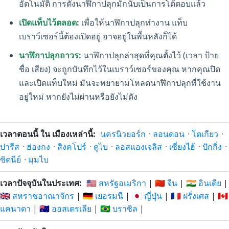
อัตโนมัติ การตั้งนาฬิกาปลุกมักนับเป็นการโต้ตอบแล้ว
เปิดแท็บไว้ตลอด:
เพื่อให้นาฬิกาปลุกทำงาน แท็บ
เบราว์เซอร์นี้ต้องเปิดอยู่ อาจอยู่ในพื้นหลังก็ได้
นาฬิกาปลุกถาวร:
นาฬิกาปลุกล่าสุดที่คุณตั้งไว้ (เวลา ป้าย
ชื่อ เสียง) จะถูกบันทึกไว้ในเบราว์เซอร์ของคุณ หากคุณปิด
และเปิดแท็บใหม่ มันจะพยายามโหลดนาฬิกาปลุกที่ใช้งาน
อยู่ใหม่ หากยังไม่ผ่านหรือยังไม่ดัง
เวลาตอนนี้ ใน เมืองเหล่านี้:
นครนิวยอร์ก
·
ลอนดอน
·
โตเกียว
·
ปารีส
·
ฮ่องกง
·
สิงคโปร์
·
ดูไบ
·
ลอสแองเจลิส
·
เซี่ยงไฮ้
·
ปักกิ่ง
·
ซิดนีย์
·
มุมไบ
เวลาปัจจุบันในประเทศ:
🇺🇸 สหรัฐอเมริกา
|
🇨🇳 จีน
|
🇮🇳 อินเดีย
|
🇬🇧 สหราชอาณาจักร
|
🇩🇪 เยอรมนี
|
🇯🇵 ญี่ปุ่น
|
🇫🇷 ฝรั่งเศส
|
🇨🇦
แคนาดา
|
🇦🇺 ออสเตรเลีย
|
🇧🇷 บราซิล
|