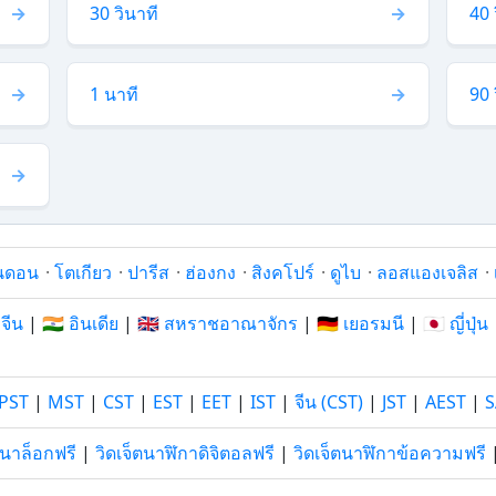
30 วินาที
40 
1 นาที
90 
นดอน
·
โตเกียว
·
ปารีส
·
ฮ่องกง
·
สิงคโปร์
·
ดูไบ
·
ลอสแองเจลิส
·
 จีน
|
🇮🇳 อินเดีย
|
🇬🇧 สหราชอาณาจักร
|
🇩🇪 เยอรมนี
|
🇯🇵 ญี่ปุ่น
PST
|
MST
|
CST
|
EST
|
EET
|
IST
|
จีน (CST)
|
JST
|
AEST
|
S
อนาล็อกฟรี
|
วิดเจ็ตนาฬิกาดิจิตอลฟรี
|
วิดเจ็ตนาฬิกาข้อความฟรี