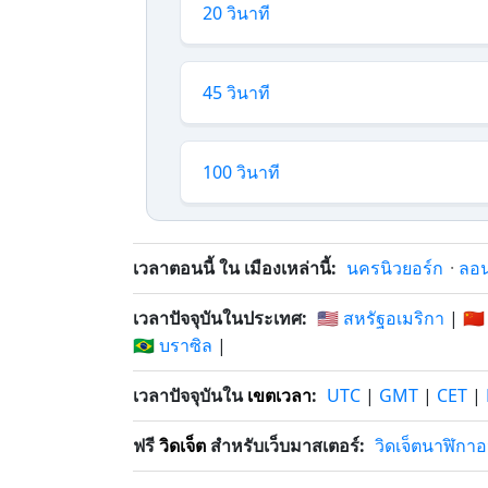
20 วินาที
45 วินาที
100 วินาที
เวลาตอนนี้ ใน เมืองเหล่านี้:
นครนิวยอร์ก
·
ลอ
เวลาปัจจุบันในประเทศ:
🇺🇸 สหรัฐอเมริกา
|
🇨🇳
🇧🇷 บราซิล
|
เวลาปัจจุบันใน
เขตเวลา
:
UTC
|
GMT
|
CET
|
ฟรี
วิดเจ็ต
สำหรับเว็บมาสเตอร์:
วิดเจ็ตนาฬิกา