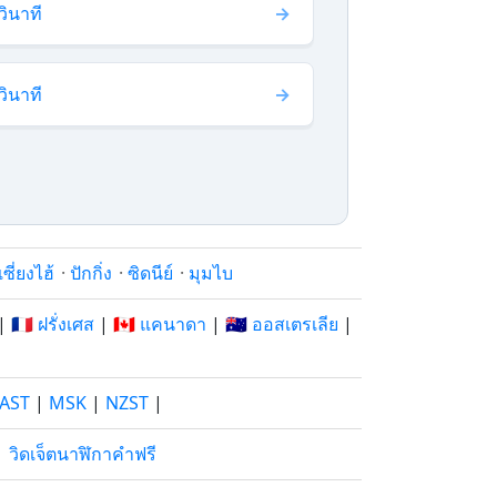
วินาที
วินาที
เซี่ยงไฮ้
·
ปักกิ่ง
·
ซิดนีย์
·
มุมไบ
|
🇫🇷 ฝรั่งเศส
|
🇨🇦 แคนาดา
|
🇦🇺 ออสเตรเลีย
|
AST
|
MSK
|
NZST
|
|
วิดเจ็ตนาฬิกาคำฟรี