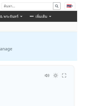
🇹🇭
▾
 & พระจันทร์
เพิ่มเติม
 manage