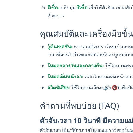
รีเซ็ต:
คลิกปุ่ม
รีเซ็ต
เพื่อให้ตัวจับเวลากลับไ
ชั่วคราว
คุณสมบัติและเครื่องมือขั้น
กู้คืนเซสชัน:
หากคุณปิดเบราว์เซอร์ สถานะข
เวลาที่ผ่านไปในขณะที่ปิดหน้าจะถูกนำม
โหมดกลางวันและกลางคืน:
ใช้ไอคอนพระอ
โหมดเต็มหน้าจอ:
คลิกไอคอนเต็มหน้าจอเพื
สวิตช์เสียง:
ใช้ไอคอนเสียง (🔊/🔇) เพื่อปิด
คำถามที่พบบ่อย (FAQ)
ตัวจับเวลา 10 วินาที มีความแ
ตัวจับเวลาใช้นาฬิกาภายในของเบราว์เซอร์แล