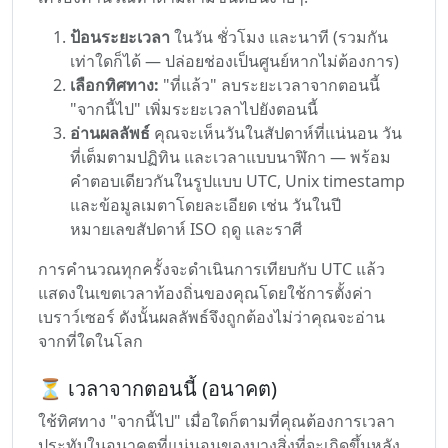
ป้อนระยะเวลา
ในวัน ชั่วโมง และนาที (รวมกัน
เท่าใดก็ได้ — ปล่อยช่องเป็นศูนย์หากไม่ต้องการ)
เลือกทิศทาง:
"ที่แล้ว" ลบระยะเวลาจากตอนนี้
"จากนี้ไป" เพิ่มระยะเวลาไปยังตอนนี้
อ่านผลลัพธ์
คุณจะเห็นวันในสัปดาห์ที่แน่นอน วัน
ที่เต็มตามปฏิทิน และเวลาแบบนาฬิกา — พร้อม
คำตอบเดียวกันในรูปแบบ UTC, Unix timestamp
และข้อมูลเมตาโดยละเอียด เช่น วันในปี
หมายเลขสัปดาห์ ISO ฤดู และราศี
การคำนวณทุกครั้งจะดำเนินการเทียบกับ UTC แล้ว
แสดงในเขตเวลาท้องถิ่นของคุณโดยใช้การตั้งค่า
เบราว์เซอร์ ดังนั้นผลลัพธ์จึงถูกต้องไม่ว่าคุณจะอ่าน
จากที่ใดในโลก
⏳ เวลาจากตอนนี้ (อนาคต)
ใช้ทิศทาง "จากนี้ไป" เมื่อใดก็ตามที่คุณต้องการเวลา
ประทับในอนาคตที่แน่นอนของบางสิ่งที่จะเกิดขึ้นหลัง