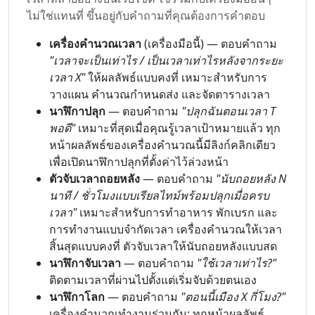
ไม่ใช่แทนที่ ขึ้นอยู่กับคำถามที่คุณต้องการคำตอบ
เครื่องคำนวณเวลา
(เครื่องมือนี้) — ตอบคำถาม
"เวลาจะเป็นเท่าไร / เป็นเวลาเท่าไรหลังจากระยะ
เวลา X"
ให้ผลลัพธ์แบบคงที่ เหมาะสำหรับการ
วางแผน คำนวณกำหนดส่ง และจัดตารางเวลา
นาฬิกาปลุก
— ตอบคำถาม
"ปลุกฉันตอนเวลา T
พอดี"
เหมาะที่สุดเมื่อคุณรู้เวลาเป้าหมายแล้ว ทุก
หน้าผลลัพธ์ของเครื่องคำนวณนี้มีลิงก์คลิกเดียว
เพื่อเปิดนาฬิกาปลุกที่ตั้งค่าไว้ล่วงหน้า
ตัวจับเวลาถอยหลัง
— ตอบคำถาม
"นับถอยหลัง N
นาที / ชั่วโมงแบบเรียลไทม์พร้อมปลุกเมื่อครบ
เวลา"
เหมาะสำหรับการทำอาหาร พักเบรก และ
การทำงานแบบจำกัดเวลา เครื่องคำนวณให้เวลา
สิ้นสุดแบบคงที่ ตัวจับเวลาให้นับถอยหลังแบบสด
นาฬิกาจับเวลา
— ตอบคำถาม
"ใช้เวลาเท่าไร?"
ติดตามเวลาที่ผ่านไปตั้งแต่เริ่มจับด้วยตนเอง
นาฬิกาโลก
— ตอบคำถาม
"ตอนนี้เมือง X กี่โมง?"
เครื่องคำนวณทำงานร่วมกัน: ทุกหน้าผลลัพธ์