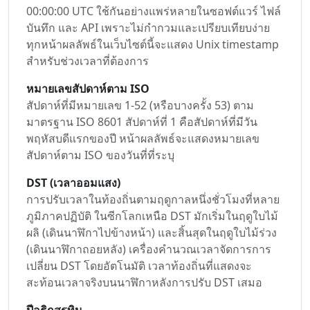
00:00:00 UTC ใช้กันอย่างแพร่หลายในซอฟต์แวร์ ไฟล์
บันทึก และ API เพราะไม่กำกวมและเปรียบเทียบง่าย
ทุกหน้าผลลัพธ์ในเว็บไซต์นี้จะแสดง Unix timestamp
สำหรับช่วงเวลาที่ต้องการ
หมายเลขสัปดาห์ตาม ISO
สัปดาห์ที่มีหมายเลข 1-52 (หรือบางครั้ง 53) ตาม
มาตรฐาน ISO 8601 สัปดาห์ที่ 1 คือสัปดาห์ที่มีวัน
พฤหัสบดีแรกของปี หน้าผลลัพธ์จะแสดงหมายเลข
สัปดาห์ตาม ISO ของวันที่ที่ระบุ
DST (เวลาออมแสง)
การปรับเวลาในท้องถิ่นตามฤดูกาลหนึ่งชั่วโมงที่หลาย
ภูมิภาคปฏิบัติ ในซีกโลกเหนือ DST มักเริ่มในฤดูใบไม้
ผลิ (เดินนาฬิกาไปข้างหน้า) และสิ้นสุดในฤดูใบไม้ร่วง
(เดินนาฬิกาถอยหลัง) เครื่องคำนวณเวลาจัดการการ
เปลี่ยน DST โดยอัตโนมัติ เวลาท้องถิ่นที่แสดงจะ
สะท้อนเวลาจริงบนนาฬิกาหลังการปรับ DST เสมอ