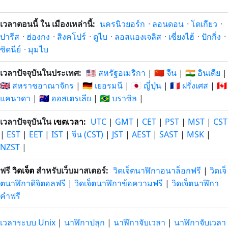
เวลาตอนนี้ ใน เมืองเหล่านี้:
นครนิวยอร์ก
·
ลอนดอน
·
โตเกียว
·
ปารีส
·
ฮ่องกง
·
สิงคโปร์
·
ดูไบ
·
ลอสแองเจลิส
·
เซี่ยงไฮ้
·
ปักกิ่ง
·
ซิดนีย์
·
มุมไบ
เวลาปัจจุบันในประเทศ:
🇺🇸 สหรัฐอเมริกา
|
🇨🇳 จีน
|
🇮🇳 อินเดีย
|
🇬🇧 สหราชอาณาจักร
|
🇩🇪 เยอรมนี
|
🇯🇵 ญี่ปุ่น
|
🇫🇷 ฝรั่งเศส
|
🇨🇦
แคนาดา
|
🇦🇺 ออสเตรเลีย
|
🇧🇷 บราซิล
|
เวลาปัจจุบันใน
เขตเวลา
:
UTC
|
GMT
|
CET
|
PST
|
MST
|
CST
|
EST
|
EET
|
IST
|
จีน (CST)
|
JST
|
AEST
|
SAST
|
MSK
|
NZST
|
ฟรี
วิดเจ็ต
สำหรับเว็บมาสเตอร์:
วิดเจ็ตนาฬิกาอนาล็อกฟรี
|
วิดเจ็
ตนาฬิกาดิจิตอลฟรี
|
วิดเจ็ตนาฬิกาข้อความฟรี
|
วิดเจ็ตนาฬิกา
คำฟรี
เวลาระบบ Unix
|
นาฬิกาปลุก
|
นาฬิกาจับเวลา
|
นาฬิกาจับเวลา