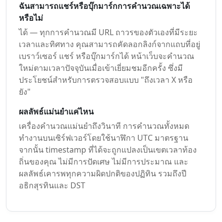
ฉันสามารถแชร์หรือบุ๊กมาร์กการคำนวณเฉพาะได้
หรือไม่
ได้ — ทุกการคำนวณมี URL ถาวรของตัวเองที่มีระยะ
เวลาและทิศทาง คุณสามารถคัดลอกลิงก์จากแถบที่อยู่
เบราว์เซอร์ แชร์ หรือบุ๊กมาร์กได้ หน้าเว็บจะคำนวณ
ใหม่ตามเวลาปัจจุบันเมื่อเข้าเยี่ยมชมอีกครั้ง ซึ่งมี
ประโยชน์สำหรับการตรวจสอบแบบ "ถึงเวลา X หรือ
ยัง"
ผลลัพธ์แม่นยำแค่ไหน
เครื่องคำนวณแม่นยำถึงวินาที การคำนวณทั้งหมด
ทำงานบนเซิร์ฟเวอร์โดยใช้นาฬิกา UTC มาตรฐาน
จากนั้น timestamp ที่ได้จะถูกแปลงเป็นเขตเวลาท้อง
ถิ่นของคุณ ไม่มีการปัดเศษ ไม่มีการประมาณ และ
ผลลัพธ์เคารพทุกความผิดปกติของปฏิทิน รวมถึงปี
อธิกสุรทินและ DST