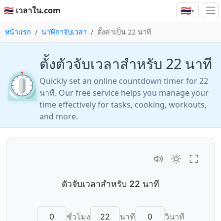
🇹🇭
🇹🇭 เวลาใน.com
▾
หน้าแรก
นาฬิกาจับเวลา
ตั้งค่าเป็น 22 นาที
ตั้งตัวจับเวลาสำหรับ 22 นาที
⏲️
Quickly set an online countdown timer for 22
นาที. Our free service helps you manage your
time effectively for tasks, cooking, workouts,
and more.
ชั่วโมง
นาที
วินาที