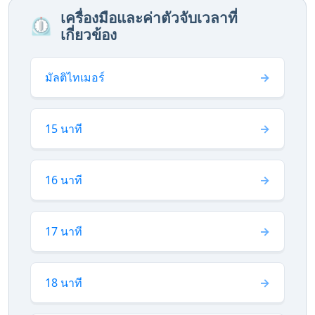
เครื่องมือและค่าตัวจับเวลาที่
⏲️
เกี่ยวข้อง
มัลติไทเมอร์
15 นาที
16 นาที
17 นาที
18 นาที