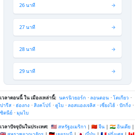
26 นาที
27 นาที
28 นาที
29 นาที
เวลาตอนนี้ ใน เมืองเหล่านี้:
นครนิวยอร์ก
·
ลอนดอน
·
โตเกียว
·
ปารีส
·
ฮ่องกง
·
สิงคโปร์
·
ดูไบ
·
ลอสแองเจลิส
·
เซี่ยงไฮ้
·
ปักกิ่ง
·
ซิดนีย์
·
มุมไบ
เวลาปัจจุบันในประเทศ:
🇺🇸 สหรัฐอเมริกา
|
🇨🇳 จีน
|
🇮🇳 อินเดีย
|
🇬🇧 สหราชอาณาจักร
|
🇩🇪 เยอรมนี
|
🇯🇵 ญี่ปุ่น
|
🇫🇷 ฝรั่งเศส
|
🇨🇦