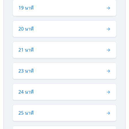
19 นาที
20 นาที
21 นาที
23 นาที
24 นาที
25 นาที