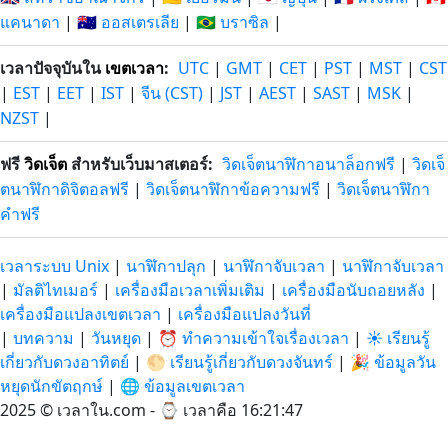
แคนาดา
|
🇦🇺 ออสเตรเลีย
|
🇧🇷 บราซิล
|
เวลาปัจจุบันใน
เขตเวลา
:
UTC
|
GMT
|
CET
|
PST
|
MST
|
CST
|
EST
|
EET
|
IST
|
จีน (CST)
|
JST
|
AEST
|
SAST
|
MSK
|
NZST
|
ฟรี
วิดเจ็ต
สำหรับเว็บมาสเตอร์:
วิดเจ็ตนาฬิกาอนาล็อกฟรี
|
วิดเจ็
ตนาฬิกาดิจิตอลฟรี
|
วิดเจ็ตนาฬิกาข้อความฟรี
|
วิดเจ็ตนาฬิกา
คำฟรี
เวลาระบบ Unix
|
นาฬิกาปลุก
|
นาฬิกาจับเวลา
|
นาฬิกาจับเวลา
|
มัลติไทเมอร์
|
เครื่องมือเวลาเพิ่มเติม
|
เครื่องมือนับถอยหลัง
|
เครื่องมือแปลงเขตเวลา
|
เครื่องมือแปลงวันที่
|
บทความ
|
วันหยุด
|
⏰ ทำความเข้าใจเรื่องเวลา
|
☀️ เรียนรู้
เกี่ยวกับดวงอาทิตย์
|
🌕 เรียนรู้เกี่ยวกับดวงจันทร์
|
🎉 ข้อมูลวัน
หยุดนักขัตฤกษ์
|
🌐 ข้อมูลเขตเวลา
2025 © เวลาใน.com - ⌚
เวลาคือ 16:21:47