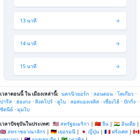
13 นาที
14 นาที
15 นาที
เวลาตอนนี้ ใน เมืองเหล่านี้:
นครนิวยอร์ก
·
ลอนดอน
·
โตเกียว
·
ปารีส
·
ฮ่องกง
·
สิงคโปร์
·
ดูไบ
·
ลอสแองเจลิส
·
เซี่ยงไฮ้
·
ปักกิ่ง
·
ซิดนีย์
·
มุมไบ
เวลาปัจจุบันในประเทศ:
🇺🇸 สหรัฐอเมริกา
|
🇨🇳 จีน
|
🇮🇳 อินเดีย
|
🇬🇧 สหราชอาณาจักร
|
🇩🇪 เยอรมนี
|
🇯🇵 ญี่ปุ่น
|
🇫🇷 ฝรั่งเศส
|
🇨🇦
แคนาดา
|
🇦🇺 ออสเตรเลีย
|
🇧🇷 บราซิล
|