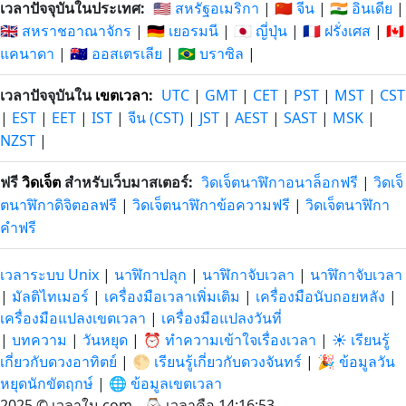
เวลาปัจจุบันในประเทศ:
🇺🇸 สหรัฐอเมริกา
|
🇨🇳 จีน
|
🇮🇳 อินเดีย
|
🇬🇧 สหราชอาณาจักร
|
🇩🇪 เยอรมนี
|
🇯🇵 ญี่ปุ่น
|
🇫🇷 ฝรั่งเศส
|
🇨🇦
แคนาดา
|
🇦🇺 ออสเตรเลีย
|
🇧🇷 บราซิล
|
เวลาปัจจุบันใน
เขตเวลา
:
UTC
|
GMT
|
CET
|
PST
|
MST
|
CST
|
EST
|
EET
|
IST
|
จีน (CST)
|
JST
|
AEST
|
SAST
|
MSK
|
NZST
|
ฟรี
วิดเจ็ต
สำหรับเว็บมาสเตอร์:
วิดเจ็ตนาฬิกาอนาล็อกฟรี
|
วิดเจ็
ตนาฬิกาดิจิตอลฟรี
|
วิดเจ็ตนาฬิกาข้อความฟรี
|
วิดเจ็ตนาฬิกา
คำฟรี
เวลาระบบ Unix
|
นาฬิกาปลุก
|
นาฬิกาจับเวลา
|
นาฬิกาจับเวลา
|
มัลติไทเมอร์
|
เครื่องมือเวลาเพิ่มเติม
|
เครื่องมือนับถอยหลัง
|
เครื่องมือแปลงเขตเวลา
|
เครื่องมือแปลงวันที่
|
บทความ
|
วันหยุด
|
⏰ ทำความเข้าใจเรื่องเวลา
|
☀️ เรียนรู้
เกี่ยวกับดวงอาทิตย์
|
🌕 เรียนรู้เกี่ยวกับดวงจันทร์
|
🎉 ข้อมูลวัน
หยุดนักขัตฤกษ์
|
🌐 ข้อมูลเขตเวลา
2025 © เวลาใน.com - ⌚
เวลาคือ 14:16:53