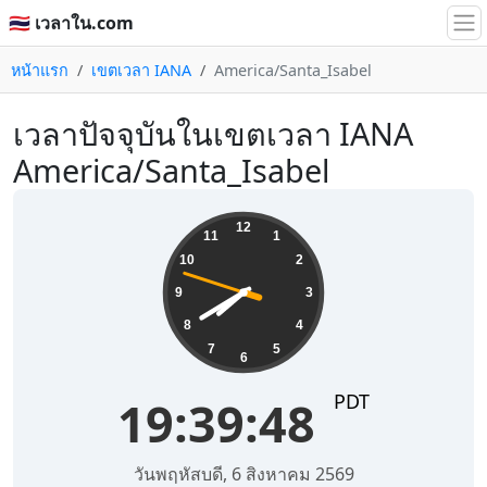
🇹🇭 เวลาใน.com
หน้าแรก
เขตเวลา IANA
America/Santa_Isabel
เวลาปัจจุบันในเขตเวลา IANA
America/Santa_Isabel
19:39:48
12
11
1
10
2
9
3
8
4
7
5
6
PDT
19:39:48
วันพฤหัสบดี, 6 สิงหาคม 2569