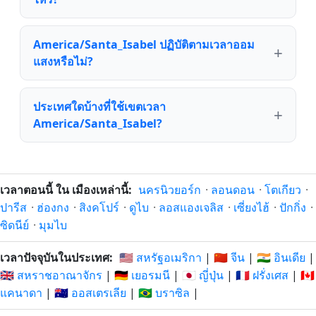
America/Santa_Isabel ปฏิบัติตามเวลาออม
แสงหรือไม่?
ประเทศใดบ้างที่ใช้เขตเวลา
America/Santa_Isabel?
เวลาตอนนี้ ใน เมืองเหล่านี้:
นครนิวยอร์ก
·
ลอนดอน
·
โตเกียว
·
ปารีส
·
ฮ่องกง
·
สิงคโปร์
·
ดูไบ
·
ลอสแองเจลิส
·
เซี่ยงไฮ้
·
ปักกิ่ง
·
ซิดนีย์
·
มุมไบ
เวลาปัจจุบันในประเทศ:
🇺🇸 สหรัฐอเมริกา
|
🇨🇳 จีน
|
🇮🇳 อินเดีย
|
🇬🇧 สหราชอาณาจักร
|
🇩🇪 เยอรมนี
|
🇯🇵 ญี่ปุ่น
|
🇫🇷 ฝรั่งเศส
|
🇨🇦
แคนาดา
|
🇦🇺 ออสเตรเลีย
|
🇧🇷 บราซิล
|