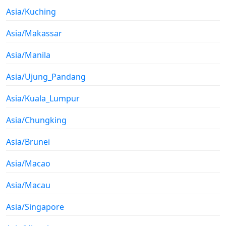
Asia/Kuching
Asia/Makassar
Asia/Manila
Asia/Ujung_Pandang
Asia/Kuala_Lumpur
Asia/Chungking
Asia/Brunei
Asia/Macao
Asia/Macau
Asia/Singapore