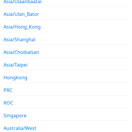
Asia/Ulaanbaatar
Asia/Ulan_Bator
Asia/Hong_Kong
Asia/Shanghai
Asia/Choibalsan
Asia/Taipei
Hongkong
PRC
ROC
Singapore
Australia/West