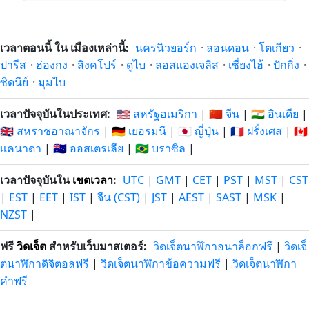
เวลาตอนนี้ ใน เมืองเหล่านี้:
นครนิวยอร์ก
·
ลอนดอน
·
โตเกียว
·
ปารีส
·
ฮ่องกง
·
สิงคโปร์
·
ดูไบ
·
ลอสแองเจลิส
·
เซี่ยงไฮ้
·
ปักกิ่ง
·
ซิดนีย์
·
มุมไบ
เวลาปัจจุบันในประเทศ:
🇺🇸 สหรัฐอเมริกา
|
🇨🇳 จีน
|
🇮🇳 อินเดีย
|
🇬🇧 สหราชอาณาจักร
|
🇩🇪 เยอรมนี
|
🇯🇵 ญี่ปุ่น
|
🇫🇷 ฝรั่งเศส
|
🇨🇦
แคนาดา
|
🇦🇺 ออสเตรเลีย
|
🇧🇷 บราซิล
|
เวลาปัจจุบันใน
เขตเวลา
:
UTC
|
GMT
|
CET
|
PST
|
MST
|
CST
|
EST
|
EET
|
IST
|
จีน (CST)
|
JST
|
AEST
|
SAST
|
MSK
|
NZST
|
ฟรี
วิดเจ็ต
สำหรับเว็บมาสเตอร์:
วิดเจ็ตนาฬิกาอนาล็อกฟรี
|
วิดเจ็
ตนาฬิกาดิจิตอลฟรี
|
วิดเจ็ตนาฬิกาข้อความฟรี
|
วิดเจ็ตนาฬิกา
คำฟรี