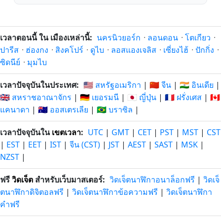
เวลาตอนนี้ ใน เมืองเหล่านี้:
นครนิวยอร์ก
·
ลอนดอน
·
โตเกียว
·
ปารีส
·
ฮ่องกง
·
สิงคโปร์
·
ดูไบ
·
ลอสแองเจลิส
·
เซี่ยงไฮ้
·
ปักกิ่ง
·
ซิดนีย์
·
มุมไบ
เวลาปัจจุบันในประเทศ:
🇺🇸 สหรัฐอเมริกา
|
🇨🇳 จีน
|
🇮🇳 อินเดีย
|
🇬🇧 สหราชอาณาจักร
|
🇩🇪 เยอรมนี
|
🇯🇵 ญี่ปุ่น
|
🇫🇷 ฝรั่งเศส
|
🇨🇦
แคนาดา
|
🇦🇺 ออสเตรเลีย
|
🇧🇷 บราซิล
|
เวลาปัจจุบันใน
เขตเวลา
:
UTC
|
GMT
|
CET
|
PST
|
MST
|
CST
|
EST
|
EET
|
IST
|
จีน (CST)
|
JST
|
AEST
|
SAST
|
MSK
|
NZST
|
ฟรี
วิดเจ็ต
สำหรับเว็บมาสเตอร์:
วิดเจ็ตนาฬิกาอนาล็อกฟรี
|
วิดเจ็
ตนาฬิกาดิจิตอลฟรี
|
วิดเจ็ตนาฬิกาข้อความฟรี
|
วิดเจ็ตนาฬิกา
คำฟรี