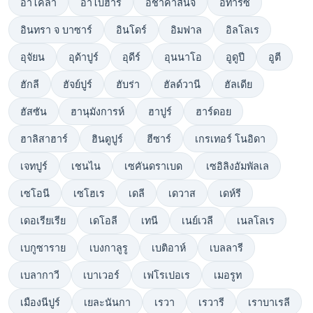
อาโคลา
อาโบฮาร์
อิชาคาลันจิ
อิทาร์ซี
อินทรา จ บาซาร์
อินโดร์
อิมฟาล
อิลโลเร
อุจัยน
อุด้าปูร์
อุดีร์
อุนนาโอ
อูดูปี
อูตี
ฮักลี
ฮัจย์ปูร์
ฮับร่า
ฮัลด์วานี
ฮัลเดีย
ฮัสซัน
ฮานุมังการห์
ฮาปูร์
ฮาร์ดอย
ฮาลิสาฮาร์
ฮินดูปูร์
ฮีซาร์
เกรเทอร์ โนอิดา
เจทปูร์
เชนไน
เซคันดราเบด
เซอิลิงอัมพัลเล
เซโอนี
เซโฮเร
เดลี
เดวาส
เดห์รี
เดอเรียเรีย
เดโอลี
เทนี
เนย์เวลี
เนลโลเร
เบกูซาราย
เบงกาลูรู
เบติอาห์
เบลลารี
เบลากาวี
เบาเวอร์
เฟโรเปอเร
เมอรูท
เมืองนีปูร์
เยละนันกา
เรวา
เรวารี
เราบาเรลี