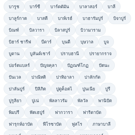
บารูช
บาร์ซี
บาร์ดดัมัน
บาลาสอร์
บาลี
บาลูร์กาต
บาสตี
บาห์เรฮ์
บาฮารัมปูร์
บิจาปูร์
บิณฑ์
บิลวารา
บิลาสปูร์
บิวามาราม
บิฮาร์ ชารีฟ
บีดาร์
บุนดี
บุษวาล
บูจ
บูดาน
บูลันด์เชาร์
ปราบฮานี
ปรายากราจ
ปอร์ตแบลร์
ปัญจคุลา
ปัฏณฑ์โกฏ
ปัตนะ
ปันเวล
ปาณิหติ
ปาทิอาลา
ปาลักกัด
ปาลันปูร์
ปิลิภิต
ปูดูค็อตไ
ปูนเนีย
ปูรี
ปูรูลิยา
ปูเน่
พัลลาวรัม
พัลวัล
พานิปัต
พิมปรี
ฟัตเฮปูร์
ฟากวารา
ฟาริดาบัด
ฟารุกห์อาบัด
ฟีโรซาบัด
ฟูสโร
ภาษาบาลี