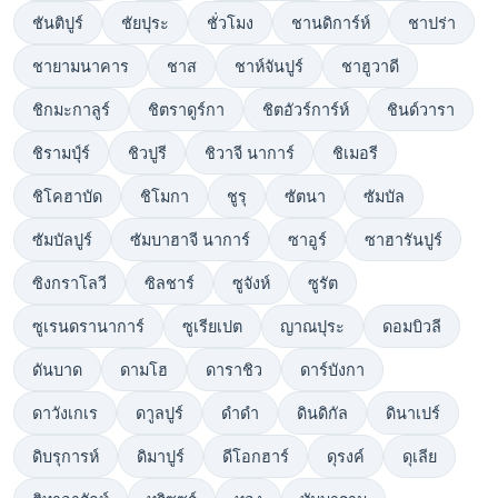
ชันติปูร์
ชัยปุระ
ชั่วโมง
ชานดิการ์ห์
ชาปร่า
ชายามนาคาร
ชาส
ชาห์จันปูร์
ชาฮูวาดี
ชิกมะกาลูร์
ชิตราดูร์กา
ชิตอัวร์การ์ห์
ชินด์วารา
ชิรามป์ุร์
ชิวปูรี
ชิวาจี นาการ์
ชิเมอรี
ชิโคฮาบัด
ชิโมกา
ชูรุ
ซัตนา
ซัมบัล
ซัมบัลปูร์
ซัมบาฮาจี นาการ์
ซาอูร์
ซาฮารันปูร์
ซิงกราโลวี
ซิลชาร์
ซูจังห์
ซูรัต
ซูเรนดรานาการ์
ซูเรียเปต
ญาณปุระ
ดอมบิวลี
ดันบาด
ดามโฮ
ดาราชิว
ดาร์บังกา
ดาวังเกเร
ดาูลปูร์
ดำดำ
ดินดิกัล
ดินาเปร์
ดิบรุการห์
ดิมาปูร์
ดีโอกฮาร์
ดุรงค์
ดุเลีย