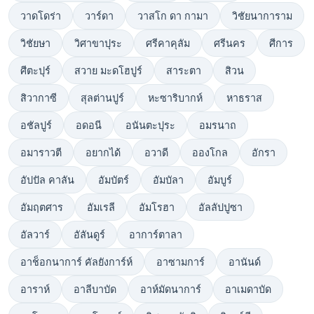
วาดโดร่า
วาร์ดา
วาสโก ดา กามา
วิชัยนาการาม
วิชัยษา
วิศาขาปุระ
ศรีคาคุลัม
ศรีนคร
ศีการ
ศีตะปุร์
สวาย มะดโฮปูร์
สาระตา
สิวน
สิวากาซี
สุลต่านปูร์
หะซาริบากห์
หาธราส
อชัลปูร์
อดอนี
อนันตะปุระ
อมรนาถ
อมาราวตี
อยากได้
อวาดี
อองโกล
อักรา
อัปปัล คาลัน
อัมบัตร์
อัมบัลา
อัมบูร์
อัมฤตศาร
อัมเรลี
อัมโรฮา
อัลลัปปูซา
อัลวาร์
อัลันดูร์
อาการ์ตาลา
อาช็อกนาการ์ คัลยังการ์ห์
อาซามการ์
อานันด์
อาราห์
อาลีบาบัด
อาห์มัดนาการ์
อาเมดาบัด