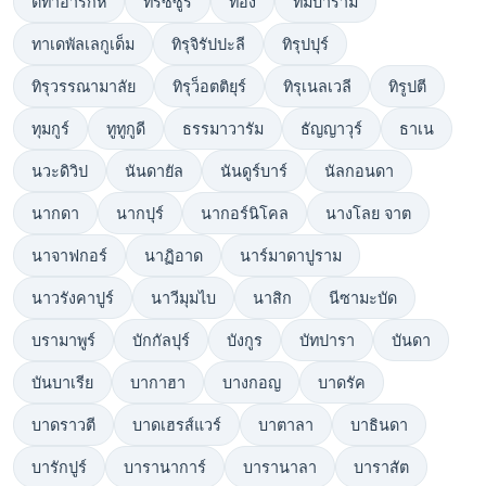
ติทาอารักห์
ทริซซูร์
ทอง
ทัมบาราม
ทาเดพัลเลกูเด็ม
ทิรุจิรัปปะลี
ทิรุปปุร์
ทิรุวรรณามาลัย
ทิรุว็อตติยุร์
ทิรุเนลเวลี
ทิรูปตี
ทุมกูร์
ทูทูกูดี
ธรรมาวารัม
ธัญญาวุร์
ธาเน
นวะดิวิป
นันดายัล
นันดูร์บาร์
นัลกอนดา
นากดา
นากปุร์
นากอร์นิโคล
นางโลย จาต
นาจาฟกอร์
นาฏิอาด
นาร์มาดาปูราม
นาวรังคาปูร์
นาวีมุมไบ
นาสิก
นีซามะบัด
บรามาพูร์
บักกัลปุร์
บังกูร
บัทปารา
บันดา
บันบาเรีย
บากาฮา
บางกอญ
บาดรัค
บาดราวตี
บาดเฮรส์แวร์
บาตาลา
บาธินดา
บารักปูร์
บารานาการ์
บารานาลา
บาราสัต