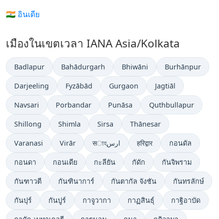
🇮🇳 อินเดีย
เมืองในเขตเวลา IANA Asia/Kolkata
Badlapur
Bahādurgarh
Bhiwāni
Burhānpur
Darjeeling
Fyzābād
Gurgaon
Jagtiāl
Navsari
Porbandar
Punāsa
Quthbullapur
Shillong
Shimla
Sirsa
Thānesar
Varanasi
Virār
सাহارس
हरिद्वार
กอนดัล
กอนดา
กอนเดีย
กะลียัน
กัดัก
กันจิพราม
กันฑาวตี
กันฑินาการ์
กันตากัล จังชัน
กันทรลักษ์
กันปุร์
กันปูร์
กาจูวากา
กาฏสินธุ์
กาฐิอาบัด