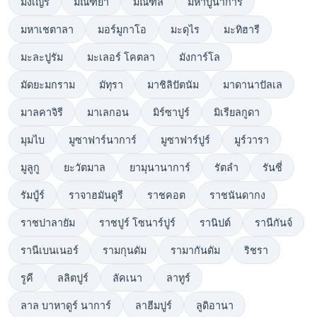
มงเญร์
มณฑยา
มณฑล
มหาบูนาการ์
มหาเชตาลา
มอร์มูกาโอ
มะดุไร
มะทิฮารี
มะละปูรัม
มะเลอร์ โคตลา
มังการ์โล
มัดยะมกราม
มัทุรา
มาชิลิปัตนัม
มาดานาปัลเล
มาลคาจิรี
มาเลกอน
มิร์ซาปูร์
มิเรียลกูดา
มุมไบ
มูซาฟาร์นาการ์
มูซาฟาร์ปูร์
มูร์วารา
มูลูกู
ยะวัตมาล
ยามุนานาการ์
รัตลำ
รันชี่
รัมป์ูร์
ราจาฮมันดูรี
ราชคอต
ราชนันดากง
ราชปาลายัม
ราชปูร์ โซนาร์ปูร์
รานิปต์
รานีกันจ์
รานีเบนเนอร์
รามกุนดัม
รามากันดัม
ริชรา
รูคี
ลลิตปูร์
ลัคเนา
ลาทูร์
ลาล บาหาดูร์ นาการ์
ลาฮีมปูร์
ลูดิอานา