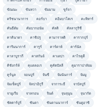
กาดัก-เบทาเกอรี
การนอน
กุนา
กูดิวามา
ขัณณะ
ขันหวา
ขัมมาม
ขูร์จา
คริชนานาการ
คอร์บา
คอิมบาโตเร
คะทิหาร์
คันธีดัม
คัมบากอนัม
คัลติ
คัลลากูริชี
คาคินาดา
คาชิปรู
คามาราหติ
คารากปุร์
คาริมนาการ์
คารูร์
คาร์ดาห์
คาร์นัล
คาลาบูรากี
คาสกันจ์
คาเดปา
คาไรคูดี
คิชังกร์ห์
คุแดลอเร
คูคัตปัลลี
คูมาราปาลัยม
คูร์นูล
จอนปูร์
จันซี
จัมนันการ์
จัมมู
จัมเช็ดปูร์
จัลปาอิกูรี
จาการะธี
จาบัลปูร์
จามูเรีย
จาลกอน
จินด์
จุนจุนูน
จุนากัด
ชัตตาร์ปูร์
ชันดา
ชันดานนาการ์
ชันดูอาซิ