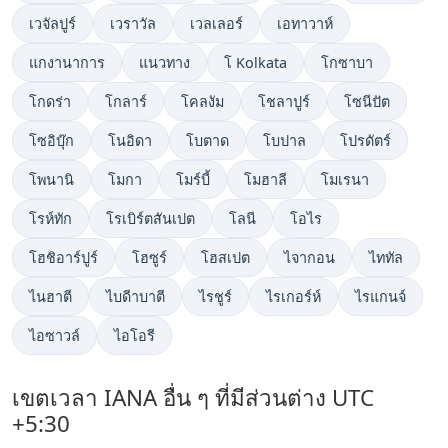
เวจัลปูร์
เวราวัล
เวลเลอร์
เอทาวาห์
แกงานาการ
แนวทาง
โ Kolkata
โกซาบา
โกดร่า
โกลาร์
โคลงัม
โชลาปูร์
โซนีปัต
โซอิบุ๊ก
โนอิดา
โบตาด
โบปาล
โปรดัตร์
โพนานิ
โมกา
โมร์บี้
โมฮาลี
โมเรนา
โรห์ทัก
โรเบิร์ตสันเปต
โลนี
โอไร
โฮชิอาร์ปูร์
โฮซูร์
โฮสเปต
ไจากอน
ไททัล
ไนฮาตี
ไบดีาบาตี
ไรชูร์
ไรเกอร์ห์
ไรแกนจ์
ไอซาวล์
ไอโอรี
เขตเวลา IANA อื่น ๆ ที่มีส่วนต่าง UTC
+5:30