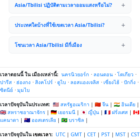
Asia/Tbilisi ปฏิบัติตามเวลาออมแสงหรือไม่?
ประเทศใดบ้างที่ใช้เขตเวลา Asia/Tbilisi?
โซนเวลา Asia/Tbilisi มีกี่เมือง
เวลาตอนนี้ ใน เมืองเหล่านี้:
นครนิวยอร์ก
·
ลอนดอน
·
โตเกียว
·
ปารีส
·
ฮ่องกง
·
สิงคโปร์
·
ดูไบ
·
ลอสแองเจลิส
·
เซี่ยงไฮ้
·
ปักกิ่ง
·
ซิดนีย์
·
มุมไบ
เวลาปัจจุบันในประเทศ:
🇺🇸 สหรัฐอเมริกา
|
🇨🇳 จีน
|
🇮🇳 อินเดีย
|
🇬🇧 สหราชอาณาจักร
|
🇩🇪 เยอรมนี
|
🇯🇵 ญี่ปุ่น
|
🇫🇷 ฝรั่งเศส
|
🇨🇦
แคนาดา
|
🇦🇺 ออสเตรเลีย
|
🇧🇷 บราซิล
|
เวลาปัจจุบันใน
เขตเวลา
:
UTC
|
GMT
|
CET
|
PST
|
MST
|
CST