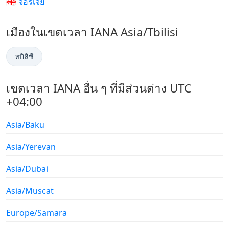
🇬🇪 จอร์เจีย
เมืองในเขตเวลา IANA Asia/Tbilisi
ทบิลิซี
เขตเวลา IANA อื่น ๆ ที่มีส่วนต่าง UTC
+04:00
Asia/Baku
Asia/Yerevan
Asia/Dubai
Asia/Muscat
Europe/Samara