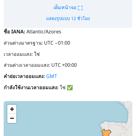
⛶
เต็มหน้าจอ
แสดงรูปแบบ 12 ชั่วโมง
ชื่อ IANA:
Atlantic/Azores
ส่วนต่างมาตรฐาน: UTC −01:00
เวลาออมแสง: ใช่
ส่วนต่างเวลาออมแสง: UTC +00:00
คำย่อเวลาออมแสง:
GMT
กำลังใช้งานเวลาออมแสง:
ใช่
✅
+
−