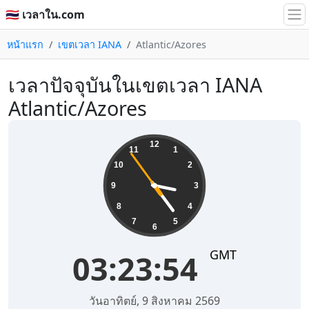
🇹🇭 เวลาใน.com
หน้าแรก
เขตเวลา IANA
Atlantic/Azores
เวลาปัจจุบันในเขตเวลา IANA
Atlantic/Azores
03:23:54
12
11
1
10
2
9
3
8
4
7
5
6
GMT
03:23:54
วันอาทิตย์, 9 สิงหาคม 2569