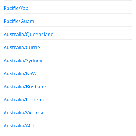
Pacific/Yap
Pacific/Guam
Australia/Queensland
Australia/Currie
Australia/Sydney
Australia/NSW
Australia/Brisbane
Australia/Lindeman
Australia/Victoria
Australia/ACT