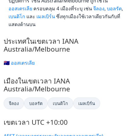
ปฏิบัติการ โซน Australia/Melbourne ถูกใช้ใน
ออสเตรเลีย
ครอบคลุม 4 เมืองที่ระบุ เช่น
จีลอง
,
บอลรัต
,
เบนดิโก
และ
เมลเบิร์น
ซึ่งทุกเมืองใช้เวลาเดียวกันกับที่
แสดงด้านบน
ประเทศในเขตเวลา IANA
Australia/Melbourne
🇦🇺 ออสเตรเลีย
เมืองในเขตเวลา IANA
Australia/Melbourne
จีลอง
บอลรัต
เบนดิโก
เมลเบิร์น
เขตเวลา UTC +10:00
AEST (เวลามาตรฐานตะวันออกของออสเตรเลีย)