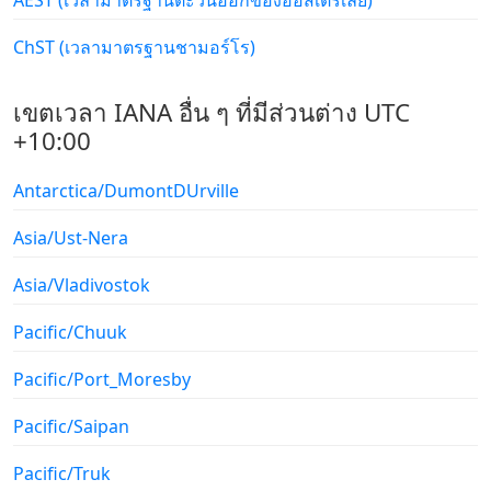
ChST (เวลามาตรฐานชามอร์โร)
เขตเวลา IANA อื่น ๆ ที่มีส่วนต่าง UTC
+10:00
Antarctica/DumontDUrville
Asia/Ust-Nera
Asia/Vladivostok
Pacific/Chuuk
Pacific/Port_Moresby
Pacific/Saipan
Pacific/Truk