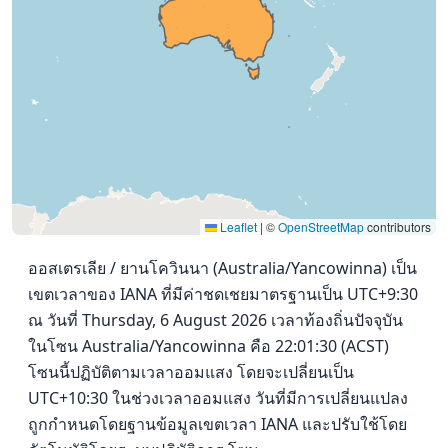
Leaflet
|
©
OpenStreetMap
contributors
ออสเตรเลีย / ยานโควินนา (Australia/Yancowinna) เป็น
เขตเวลาของ IANA ที่มีค่าชดเชยมาตรฐานเป็น UTC+9:30
ณ วันที่ Thursday, 6 August 2026 เวลาท้องถิ่นปัจจุบัน
ในโซน Australia/Yancowinna คือ 22:01:30 (ACST)
โซนนี้ปฏิบัติตามเวลาออมแสง โดยจะเปลี่ยนเป็น
UTC+10:30 ในช่วงเวลาออมแสง วันที่มีการเปลี่ยนแปลง
ถูกกำหนดโดยฐานข้อมูลเขตเวลา IANA และปรับใช้โดย