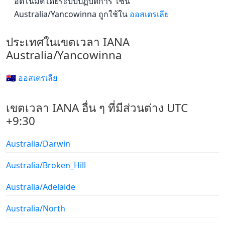
อัตโนมัติโดยระบบปฏิบัติการ โซน
Australia/Yancowinna ถูกใช้ใน
ออสเตรเลีย
ประเทศในเขตเวลา IANA
Australia/Yancowinna
🇦🇺 ออสเตรเลีย
เขตเวลา IANA อื่น ๆ ที่มีส่วนต่าง UTC
+9:30
Australia/Darwin
Australia/Broken_Hill
Australia/Adelaide
Australia/North