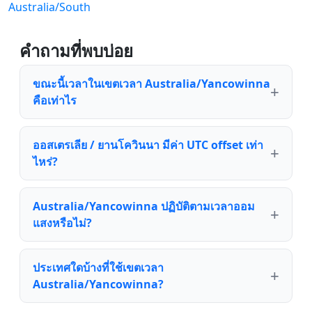
Australia/South
คำถามที่พบบ่อย
ขณะนี้เวลาในเขตเวลา Australia/Yancowinna
คือเท่าไร
ออสเตรเลีย / ยานโควินนา มีค่า UTC offset เท่า
ไหร่?
Australia/Yancowinna ปฏิบัติตามเวลาออม
แสงหรือไม่?
ประเทศใดบ้างที่ใช้เขตเวลา
Australia/Yancowinna?