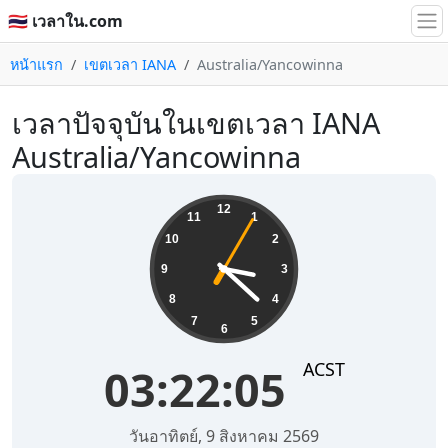
🇹🇭 เวลาใน.com
หน้าแรก
เขตเวลา IANA
Australia/Yancowinna
เวลาปัจจุบันในเขตเวลา IANA
Australia/Yancowinna
03:22:05
12
11
1
10
2
9
3
8
4
7
5
6
ACST
03:22:05
วันอาทิตย์, 9 สิงหาคม 2569