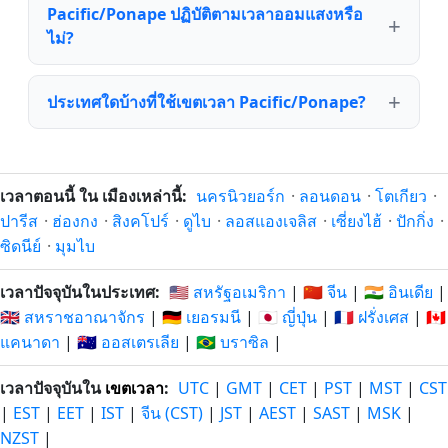
Pacific/Ponape ปฏิบัติตามเวลาออมแสงหรือ
ไม่?
ประเทศใดบ้างที่ใช้เขตเวลา Pacific/Ponape?
เวลาตอนนี้ ใน เมืองเหล่านี้:
นครนิวยอร์ก
·
ลอนดอน
·
โตเกียว
·
ปารีส
·
ฮ่องกง
·
สิงคโปร์
·
ดูไบ
·
ลอสแองเจลิส
·
เซี่ยงไฮ้
·
ปักกิ่ง
·
ซิดนีย์
·
มุมไบ
เวลาปัจจุบันในประเทศ:
🇺🇸 สหรัฐอเมริกา
|
🇨🇳 จีน
|
🇮🇳 อินเดีย
|
🇬🇧 สหราชอาณาจักร
|
🇩🇪 เยอรมนี
|
🇯🇵 ญี่ปุ่น
|
🇫🇷 ฝรั่งเศส
|
🇨🇦
แคนาดา
|
🇦🇺 ออสเตรเลีย
|
🇧🇷 บราซิล
|
เวลาปัจจุบันใน
เขตเวลา
:
UTC
|
GMT
|
CET
|
PST
|
MST
|
CST
|
EST
|
EET
|
IST
|
จีน (CST)
|
JST
|
AEST
|
SAST
|
MSK
|
NZST
|