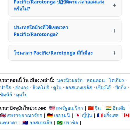
Pacific/Rarotonga ปฏิบัติตามเวลาออมแสง
หรือไม่?
ประเทศใดบ้างที่ใช้เขตเวลา
Pacific/Rarotonga?
โซนเวลา Pacific/Rarotonga มีกี่เมือง
เวลาตอนนี้ ใน เมืองเหล่านี้:
นครนิวยอร์ก
·
ลอนดอน
·
โตเกียว
·
ปารีส
·
ฮ่องกง
·
สิงคโปร์
·
ดูไบ
·
ลอสแองเจลิส
·
เซี่ยงไฮ้
·
ปักกิ่ง
·
ซิดนีย์
·
มุมไบ
เวลาปัจจุบันในประเทศ:
🇺🇸 สหรัฐอเมริกา
|
🇨🇳 จีน
|
🇮🇳 อินเดีย
|
🇬🇧 สหราชอาณาจักร
|
🇩🇪 เยอรมนี
|
🇯🇵 ญี่ปุ่น
|
🇫🇷 ฝรั่งเศส
|
🇨🇦
แคนาดา
|
🇦🇺 ออสเตรเลีย
|
🇧🇷 บราซิล
|