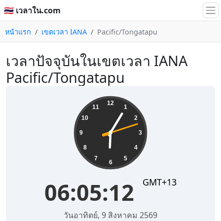
🇹🇭 เวลาใน.com
หน้าแรก
เขตเวลา IANA
Pacific/Tongatapu
เวลาปัจจุบันในเขตเวลา IANA
Pacific/Tongatapu
06:05:12
12
11
1
10
2
9
3
8
4
7
5
6
GMT+13
06:05:12
วันอาทิตย์, 9 สิงหาคม 2569