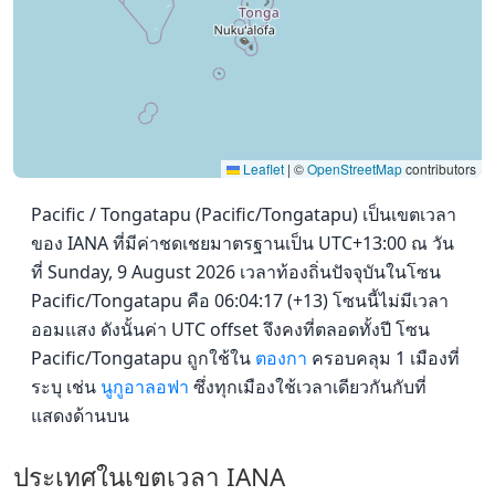
Leaflet
|
©
OpenStreetMap
contributors
Pacific / Tongatapu (Pacific/Tongatapu) เป็นเขตเวลา
ของ IANA ที่มีค่าชดเชยมาตรฐานเป็น UTC+13:00 ณ วัน
ที่ Sunday, 9 August 2026 เวลาท้องถิ่นปัจจุบันในโซน
Pacific/Tongatapu คือ 06:04:17 (+13) โซนนี้ไม่มีเวลา
ออมแสง ดังนั้นค่า UTC offset จึงคงที่ตลอดทั้งปี โซน
Pacific/Tongatapu ถูกใช้ใน
ตองกา
ครอบคลุม 1 เมืองที่
ระบุ เช่น
นูกูอาลอฟา
ซึ่งทุกเมืองใช้เวลาเดียวกันกับที่
แสดงด้านบน
ประเทศในเขตเวลา IANA