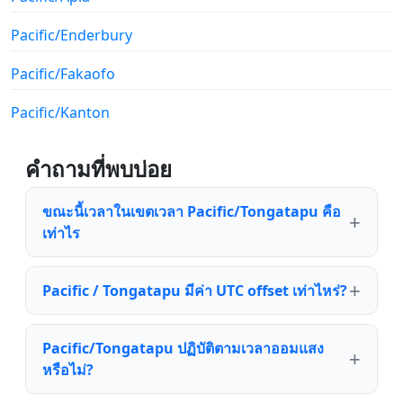
Pacific/Enderbury
Pacific/Fakaofo
Pacific/Kanton
คำถามที่พบบ่อย
ขณะนี้เวลาในเขตเวลา Pacific/Tongatapu คือ
เท่าไร
Pacific / Tongatapu มีค่า UTC offset เท่าไหร่?
Pacific/Tongatapu ปฏิบัติตามเวลาออมแสง
หรือไม่?