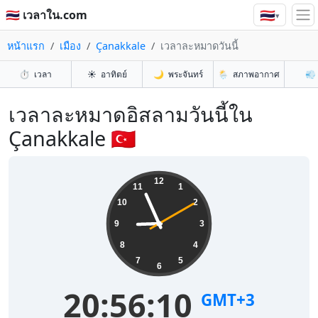
🇹🇭
🇹🇭 เวลาใน.com
▾
หน้าแรก
เมือง
Çanakkale
เวลาละหมาดวันนี้
⏱️
เวลา
☀️
อาทิตย์
🌙
พระจันทร์
🌦️
สภาพอากาศ
💨
เวลาละหมาดอิสลามวันนี้ใน
Çanakkale 🇹🇷
12
11
1
10
2
9
3
8
4
7
5
6
20:56:11
GMT+3