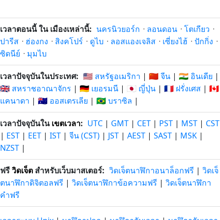
เวลาตอนนี้ ใน เมืองเหล่านี้:
นครนิวยอร์ก
·
ลอนดอน
·
โตเกียว
·
ปารีส
·
ฮ่องกง
·
สิงคโปร์
·
ดูไบ
·
ลอสแองเจลิส
·
เซี่ยงไฮ้
·
ปักกิ่ง
·
ซิดนีย์
·
มุมไบ
เวลาปัจจุบันในประเทศ:
🇺🇸 สหรัฐอเมริกา
|
🇨🇳 จีน
|
🇮🇳 อินเดีย
|
🇬🇧 สหราชอาณาจักร
|
🇩🇪 เยอรมนี
|
🇯🇵 ญี่ปุ่น
|
🇫🇷 ฝรั่งเศส
|
🇨🇦
แคนาดา
|
🇦🇺 ออสเตรเลีย
|
🇧🇷 บราซิล
|
เวลาปัจจุบันใน
เขตเวลา
:
UTC
|
GMT
|
CET
|
PST
|
MST
|
CST
|
EST
|
EET
|
IST
|
จีน (CST)
|
JST
|
AEST
|
SAST
|
MSK
|
NZST
|
ฟรี
วิดเจ็ต
สำหรับเว็บมาสเตอร์:
วิดเจ็ตนาฬิกาอนาล็อกฟรี
|
วิดเจ็
ตนาฬิกาดิจิตอลฟรี
|
วิดเจ็ตนาฬิกาข้อความฟรี
|
วิดเจ็ตนาฬิกา
คำฟรี