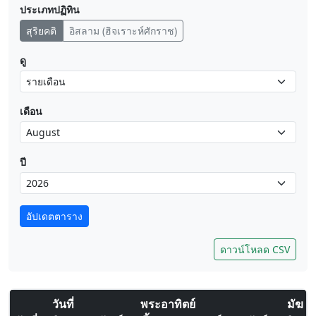
ประเภทปฏิทิน
สุริยคติ
อิสลาม (ฮิจเราะห์ศักราช)
ดู
เดือน
ปี
อัปเดตตาราง
ดาวน์โหลด CSV
วันที่
พระอาทิตย์
มัฆ