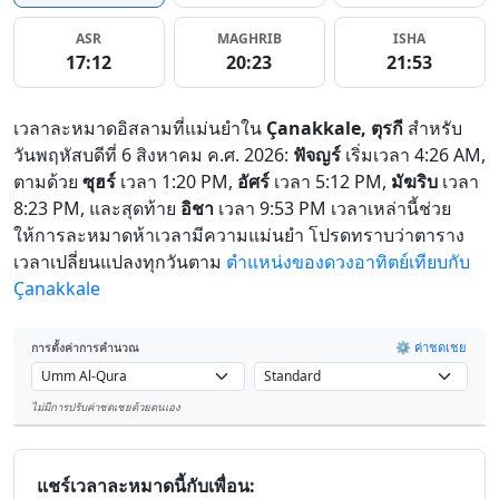
ASR
MAGHRIB
ISHA
17:12
20:23
21:53
เวลาละหมาดอิสลามที่แม่นยำใน
Çanakkale, ตุรกี
สำหรับ
วันพฤหัสบดีที่ 6 สิงหาคม ค.ศ. 2026:
ฟัจญร์
เริ่มเวลา 4:26 AM,
ตามด้วย
ซุฮร์
เวลา 1:20 PM,
อัศร์
เวลา 5:12 PM,
มัฆริบ
เวลา
8:23 PM, และสุดท้าย
อิชา
เวลา 9:53 PM เวลาเหล่านี้ช่วย
ให้การละหมาดห้าเวลามีความแม่นยำ โปรดทราบว่าตาราง
เวลาเปลี่ยนแปลงทุกวันตาม
ตำแหน่งของดวงอาทิตย์เทียบกับ
Çanakkale
⚙️ ค่าชดเชย
การตั้งค่าการคำนวณ
ไม่มีการปรับค่าชดเชยด้วยตนเอง
Leaflet
แชร์เวลาละหมาดนี้กับเพื่อน: