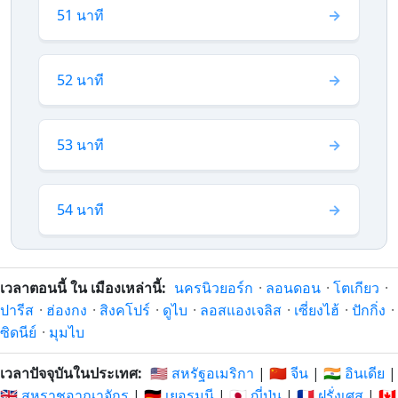
51 นาที
52 นาที
53 นาที
54 นาที
เวลาตอนนี้ ใน เมืองเหล่านี้:
นครนิวยอร์ก
·
ลอนดอน
·
โตเกียว
·
ปารีส
·
ฮ่องกง
·
สิงคโปร์
·
ดูไบ
·
ลอสแองเจลิส
·
เซี่ยงไฮ้
·
ปักกิ่ง
·
ซิดนีย์
·
มุมไบ
เวลาปัจจุบันในประเทศ:
🇺🇸 สหรัฐอเมริกา
|
🇨🇳 จีน
|
🇮🇳 อินเดีย
|
🇬🇧 สหราชอาณาจักร
|
🇩🇪 เยอรมนี
|
🇯🇵 ญี่ปุ่น
|
🇫🇷 ฝรั่งเศส
|
🇨🇦