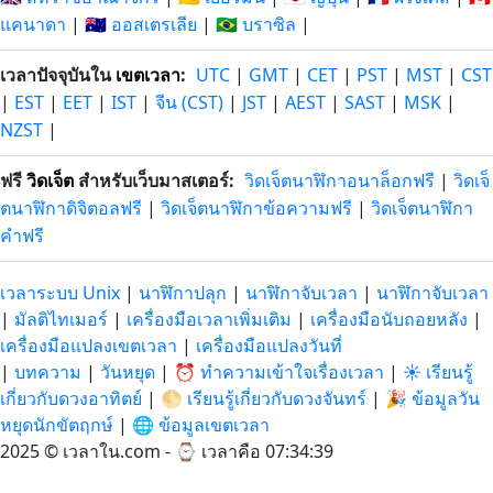
แคนาดา
|
🇦🇺 ออสเตรเลีย
|
🇧🇷 บราซิล
|
เวลาปัจจุบันใน
เขตเวลา
:
UTC
|
GMT
|
CET
|
PST
|
MST
|
CST
|
EST
|
EET
|
IST
|
จีน (CST)
|
JST
|
AEST
|
SAST
|
MSK
|
NZST
|
ฟรี
วิดเจ็ต
สำหรับเว็บมาสเตอร์:
วิดเจ็ตนาฬิกาอนาล็อกฟรี
|
วิดเจ็
ตนาฬิกาดิจิตอลฟรี
|
วิดเจ็ตนาฬิกาข้อความฟรี
|
วิดเจ็ตนาฬิกา
คำฟรี
เวลาระบบ Unix
|
นาฬิกาปลุก
|
นาฬิกาจับเวลา
|
นาฬิกาจับเวลา
|
มัลติไทเมอร์
|
เครื่องมือเวลาเพิ่มเติม
|
เครื่องมือนับถอยหลัง
|
เครื่องมือแปลงเขตเวลา
|
เครื่องมือแปลงวันที่
|
บทความ
|
วันหยุด
|
⏰ ทำความเข้าใจเรื่องเวลา
|
☀️ เรียนรู้
เกี่ยวกับดวงอาทิตย์
|
🌕 เรียนรู้เกี่ยวกับดวงจันทร์
|
🎉 ข้อมูลวัน
หยุดนักขัตฤกษ์
|
🌐 ข้อมูลเขตเวลา
2025 © เวลาใน.com - ⌚
เวลาคือ 07:34:40