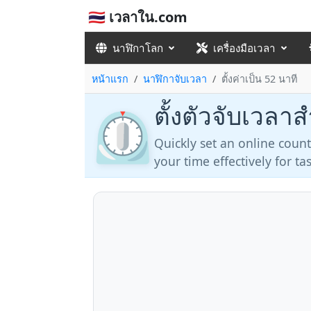
🇹🇭 เวลาใน.com
นาฬิกาโลก
เครื่องมือเวลา
หน้าแรก
นาฬิกาจับเวลา
ตั้งค่าเป็น 52 นาที
ตั้งตัวจับเวลา
⏲️
Quickly set an online coun
your time effectively for t