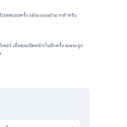
ัปเดตบ่อยครั้ง แม้จะแม่นยำมากสำหรับ
เซอร์ เมื่อคุณเปิดหน้าเว็บอีกครั้ง คุณจะถูก
ย