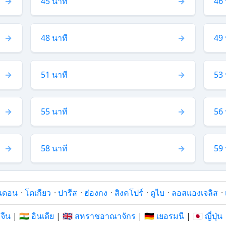
45 นาที
46 
48 นาที
49 
51 นาที
53 
55 นาที
56 
58 นาที
59 
นดอน
·
โตเกียว
·
ปารีส
·
ฮ่องกง
·
สิงคโปร์
·
ดูไบ
·
ลอสแองเจลิส
·
 จีน
|
🇮🇳 อินเดีย
|
🇬🇧 สหราชอาณาจักร
|
🇩🇪 เยอรมนี
|
🇯🇵 ญี่ปุ่น