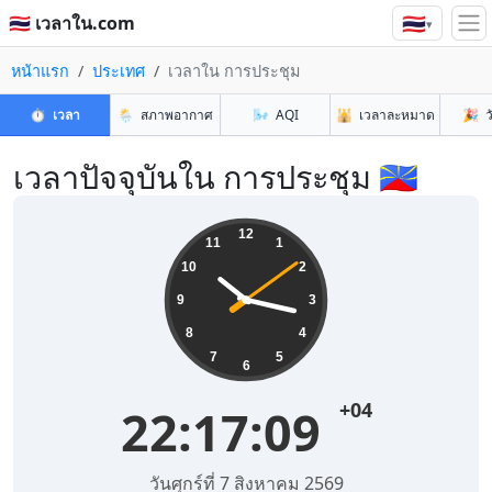
🇹🇭
🇹🇭 เวลาใน.com
▾
หน้าแรก
ประเทศ
เวลาใน การประชุม
⏱️
เวลา
🌦️
สภาพอากาศ
🌬️
AQI
🕌
เวลาละหมาด
🎉
ว
เวลาปัจจุบันใน การประชุม 🇷🇪
12
11
1
10
2
9
3
8
4
7
5
6
+04
22:17:10
วันศุกร์ที่ 7 สิงหาคม 2569