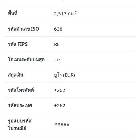
พื้นที่
2,517 กม.²
รหัสตัวเลข ISO
638
รหัส FIPS
RE
โดเมนระดับบนสุด
.re
สกุลเงิน
ยูโร (EUR)
รหัสโทรศัพท์
+262
รหัสประเทศ
+262
รูปแบบรหัส
#####
ไปรษณีย์