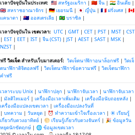
เวลาปัจจุบันในประเทศ:
🇺🇸 สหรัฐอเมริกา
|
🇨🇳 จีน
|
🇮🇳 อินเดีย
|
🇬🇧 สหราชอาณาจักร
|
🇩🇪 เยอรมนี
|
🇯🇵 ญี่ปุ่น
|
🇫🇷 ฝรั่งเศส
|
🇨🇦
แคนาดา
|
🇦🇺 ออสเตรเลีย
|
🇧🇷 บราซิล
|
เวลาปัจจุบันใน
เขตเวลา
:
UTC
|
GMT
|
CET
|
PST
|
MST
|
CST
|
EST
|
EET
|
IST
|
จีน (CST)
|
JST
|
AEST
|
SAST
|
MSK
|
NZST
|
ฟรี
วิดเจ็ต
สำหรับเว็บมาสเตอร์:
วิดเจ็ตนาฬิกาอนาล็อกฟรี
|
วิดเจ็
ตนาฬิกาดิจิตอลฟรี
|
วิดเจ็ตนาฬิกาข้อความฟรี
|
วิดเจ็ตนาฬิกา
คำฟรี
เวลาระบบ Unix
|
นาฬิกาปลุก
|
นาฬิกาจับเวลา
|
นาฬิกาจับเวลา
|
มัลติไทเมอร์
|
เครื่องมือเวลาเพิ่มเติม
|
เครื่องมือนับถอยหลัง
|
เครื่องมือแปลงเขตเวลา
|
เครื่องมือแปลงวันที่
|
บทความ
|
วันหยุด
|
⏰ ทำความเข้าใจเรื่องเวลา
|
☀️ เรียนรู้
เกี่ยวกับดวงอาทิตย์
|
🌕 เรียนรู้เกี่ยวกับดวงจันทร์
|
🎉 ข้อมูลวัน
หยุดนักขัตฤกษ์
|
🌐 ข้อมูลเขตเวลา
2025 © เวลาใน.com - ⌚
เวลาคือ 18:17:09