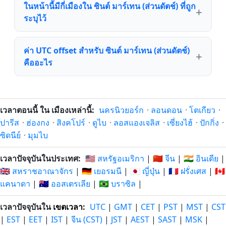
ในหน้านี้มีกี่เมืองใน ซินต์ มาร์เทน (ส่วนดัตช์) ที่ถูก
ระบุไว้
ค่า UTC offset สำหรับ ซินต์ มาร์เทน (ส่วนดัตช์)
คืออะไร
เวลาตอนนี้ ใน เมืองเหล่านี้:
นครนิวยอร์ก
·
ลอนดอน
·
โตเกียว
·
ปารีส
·
ฮ่องกง
·
สิงคโปร์
·
ดูไบ
·
ลอสแองเจลิส
·
เซี่ยงไฮ้
·
ปักกิ่ง
·
ซิดนีย์
·
มุมไบ
เวลาปัจจุบันในประเทศ:
🇺🇸 สหรัฐอเมริกา
|
🇨🇳 จีน
|
🇮🇳 อินเดีย
|
🇬🇧 สหราชอาณาจักร
|
🇩🇪 เยอรมนี
|
🇯🇵 ญี่ปุ่น
|
🇫🇷 ฝรั่งเศส
|
🇨🇦
แคนาดา
|
🇦🇺 ออสเตรเลีย
|
🇧🇷 บราซิล
|
เวลาปัจจุบันใน
เขตเวลา
:
UTC
|
GMT
|
CET
|
PST
|
MST
|
CST
|
EST
|
EET
|
IST
|
จีน (CST)
|
JST
|
AEST
|
SAST
|
MSK
|