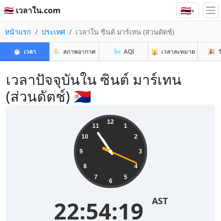
🇹🇭
🇹🇭 เวลาใน.com
▾
หน้าแรก
ประเทศ
เวลาใน ซินต์ มาร์เทน (ส่วนดัตช์)
⏱️
เวลา
🌦️
สภาพอากาศ
🌬️
AQI
🕌
เวลาละหมาด
🎉
ว
เวลาปัจจุบันใน ซินต์ มาร์เทน
(ส่วนดัตช์) 🇸🇽
12
11
1
10
2
9
3
8
4
7
5
6
AST
22:54:19