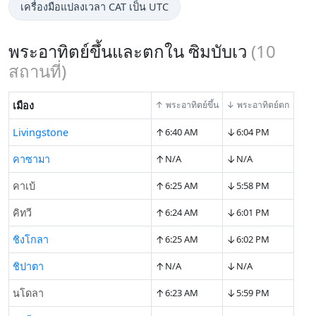
เครื่องมือแปลงเวลา CAT เป็น UTC
พระอาทิตย์ขึ้นและตกใน ซิมบับเว
(
10
สถานที่)
เมือง
↑ พระอาทิตย์ขึ้น
↓ พระอาทิตย์ตก
↑
↓
Livingstone
6:40 AM
6:04 PM
↑
↓
คาซามา
N/A
N/A
↑
↓
คาเบ้
6:25 AM
5:58 PM
↑
↓
คิทวี
6:24 AM
6:01 PM
↑
↓
ชิงโกลา
6:25 AM
6:02 PM
↑
↓
ชิปาตา
N/A
N/A
↑
↓
นโดลา
6:23 AM
5:59 PM