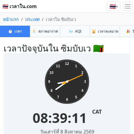
🇹🇭
🇹🇭 เวลาใน.com
▾
หน้าแรก
ประเทศ
เวลาใน ซิมบับเว
⏱️
เวลา
🌦️
สภาพอากาศ
🌬️
AQI
🕌
เวลาละหมาด
🎉
ว
เวลาปัจจุบันใน ซิมบับเว 🇿🇲
12
11
1
10
2
9
3
8
4
7
5
6
CAT
08:39:12
วันเสาร์ที่ 8 สิงหาคม 2569