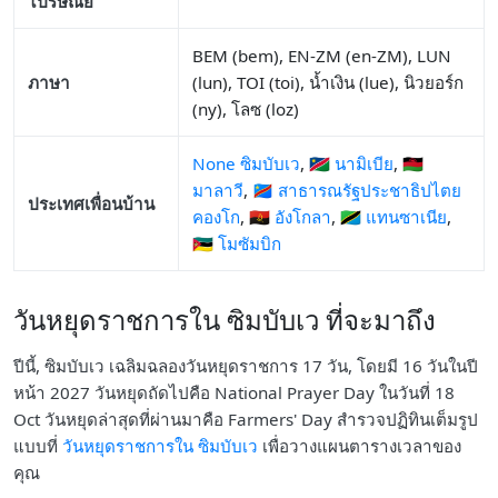
ไปรษณีย์
BEM (bem), EN-ZM (en-ZM), LUN
ภาษา
(lun), TOI (toi), น้ำเงิน (lue), นิวยอร์ก
(ny), โลซ (loz)
None ซิมบับเว
,
🇳🇦 นามิเบีย
,
🇲🇼
มาลาวี
,
🇨🇩 สาธารณรัฐประชาธิปไตย
ประเทศเพื่อนบ้าน
คองโก
,
🇦🇴 อังโกลา
,
🇹🇿 แทนซาเนีย
,
🇲🇿 โมซัมบิก
วันหยุดราชการใน ซิมบับเว ที่จะมาถึง
ปีนี้, ซิมบับเว เฉลิมฉลองวันหยุดราชการ 17 วัน, โดยมี 16 วันในปี
หน้า 2027 วันหยุดถัดไปคือ National Prayer Day ในวันที่ 18
Oct วันหยุดล่าสุดที่ผ่านมาคือ Farmers' Day สำรวจปฏิทินเต็มรูป
แบบที่
วันหยุดราชการใน ซิมบับเว
เพื่อวางแผนตารางเวลาของ
คุณ