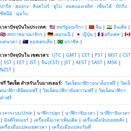
ปารีส
·
ฮ่องกง
·
สิงคโปร์
·
ดูไบ
·
ลอสแองเจลิส
·
เซี่ยงไฮ้
·
ปักกิ่ง
·
ซิดนีย์
·
มุมไบ
เวลาปัจจุบันในประเทศ:
🇺🇸 สหรัฐอเมริกา
|
🇨🇳 จีน
|
🇮🇳 อินเดีย
|
🇬🇧 สหราชอาณาจักร
|
🇩🇪 เยอรมนี
|
🇯🇵 ญี่ปุ่น
|
🇫🇷 ฝรั่งเศส
|
🇨🇦
แคนาดา
|
🇦🇺 ออสเตรเลีย
|
🇧🇷 บราซิล
|
เวลาปัจจุบันใน
เขตเวลา
:
UTC
|
GMT
|
CET
|
PST
|
MST
|
CST
|
EST
|
EET
|
IST
|
จีน (CST)
|
JST
|
AEST
|
SAST
|
MSK
|
NZST
|
ฟรี
วิดเจ็ต
สำหรับเว็บมาสเตอร์:
วิดเจ็ตนาฬิกาอนาล็อกฟรี
|
วิดเจ็
ตนาฬิกาดิจิตอลฟรี
|
วิดเจ็ตนาฬิกาข้อความฟรี
|
วิดเจ็ตนาฬิกา
คำฟรี
เวลาระบบ Unix
|
นาฬิกาปลุก
|
นาฬิกาจับเวลา
|
นาฬิกาจับเวลา
|
มัลติไทเมอร์
|
เครื่องมือเวลาเพิ่มเติม
|
เครื่องมือนับถอยหลัง
|
เครื่องมือแปลงเขตเวลา
|
เครื่องมือแปลงวันที่