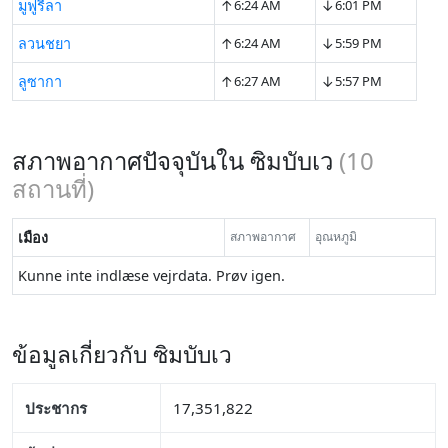
↑
↓
มูฟูรีลา
6:24 AM
6:01 PM
↑
↓
ลวนชยา
6:24 AM
5:59 PM
↑
↓
ลูซากา
6:27 AM
5:57 PM
สภาพอากาศปัจจุบันใน ซิมบับเว
(
10
สถานที่)
เมือง
สภาพอากาศ
อุณหภูมิ
Kunne inte indlæse vejrdata. Prøv igen.
ข้อมูลเกี่ยวกับ ซิมบับเว
ประชากร
17,351,822