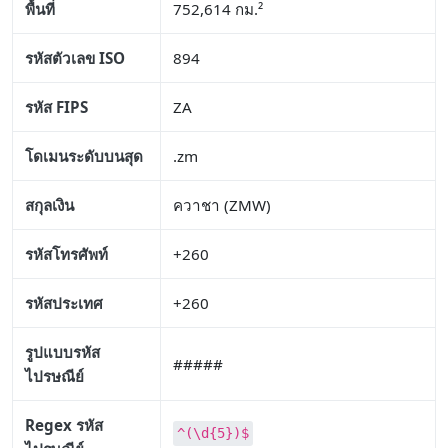
พื้นที่
752,614 กม.²
รหัสตัวเลข ISO
894
รหัส FIPS
ZA
โดเมนระดับบนสุด
.zm
สกุลเงิน
ควาชา (ZMW)
รหัสโทรศัพท์
+260
รหัสประเทศ
+260
รูปแบบรหัส
#####
ไปรษณีย์
Regex รหัส
^(\d{5})$