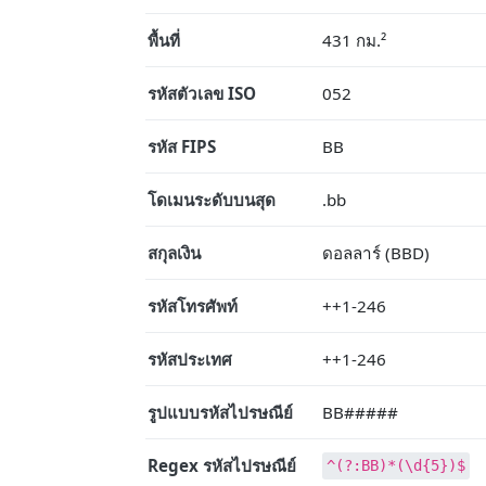
พื้นที่
431 กม.²
รหัสตัวเลข ISO
052
รหัส FIPS
BB
โดเมนระดับบนสุด
.bb
สกุลเงิน
ดอลลาร์ (BBD)
รหัสโทรศัพท์
++1-246
รหัสประเทศ
++1-246
รูปแบบรหัสไปรษณีย์
BB#####
Regex รหัสไปรษณีย์
^(?:BB)*(\d{5})$