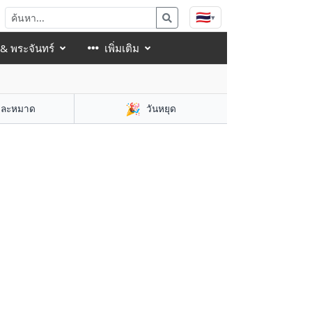
🇹🇭
▾
 & พระจันทร์
เพิ่มเติม
🎉
าละหมาด
วันหยุด