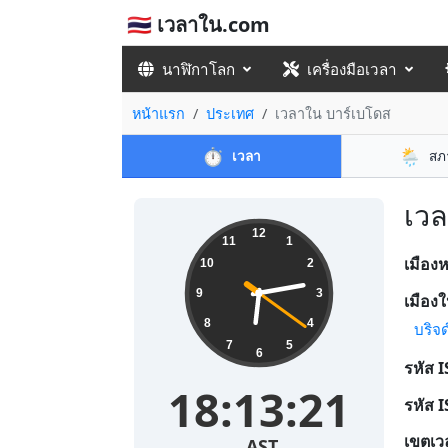
🇹🇭 เวลาใน.com
นาฬิกาโลก
เครื่องมือเวลา
หน้าแรก
ประเทศ
เวลาใน บาร์เบโดส
⏱️
🌦️
เวลา
สภ
เวล
12
11
1
เมือง
10
2
9
3
เมืองใ
8
4
บริจ
7
5
6
รหัส 
18:13:21
รหัส 
เขตเว
AST