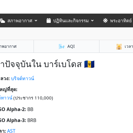
สภาพอากาศ
ปฏิทินและกิจกรรม
พระอาทิตย์
🌬️
🕌
าพอากาศ
AQI
เวล
าปัจจุบันใน บาร์เบโดส 🇧🇧
หลวง:
บริจด์ทาวน์
หญ่ที่สุด:
ด์ทาวน์
(ประชากร 110,000)
ISO Alpha-2:
BB
ISO Alpha-3:
BRB
ลา:
AST