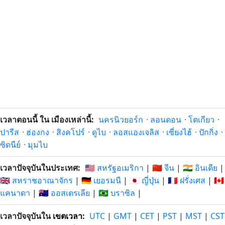
เวลาตอนนี้ ใน เมืองเหล่านี้:
นครนิวยอร์ก
·
ลอนดอน
·
โตเกียว
·
ปารีส
·
ฮ่องกง
·
สิงคโปร์
·
ดูไบ
·
ลอสแองเจลิส
·
เซี่ยงไฮ้
·
ปักกิ่ง
·
ซิดนีย์
·
มุมไบ
เวลาปัจจุบันในประเทศ:
🇺🇸 สหรัฐอเมริกา
|
🇨🇳 จีน
|
🇮🇳 อินเดีย
|
🇬🇧 สหราชอาณาจักร
|
🇩🇪 เยอรมนี
|
🇯🇵 ญี่ปุ่น
|
🇫🇷 ฝรั่งเศส
|
🇨🇦
แคนาดา
|
🇦🇺 ออสเตรเลีย
|
🇧🇷 บราซิล
|
เวลาปัจจุบันใน
เขตเวลา
:
UTC
|
GMT
|
CET
|
PST
|
MST
|
CST