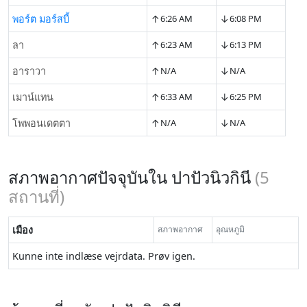
↑
↓
พอร์ต มอร์สบี้
6:26 AM
6:08 PM
↑
↓
ลา
6:23 AM
6:13 PM
↑
↓
อาราวา
N/A
N/A
↑
↓
เมาน์แทน
6:33 AM
6:25 PM
↑
↓
โพพอนเดตตา
N/A
N/A
สภาพอากาศปัจจุบันใน ปาปัวนิวกินี
(
5
สถานที่)
เมือง
สภาพอากาศ
อุณหภูมิ
Kunne inte indlæse vejrdata. Prøv igen.