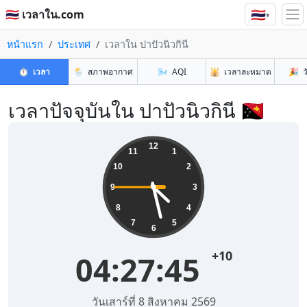
🇹🇭
🇹🇭 เวลาใน.com
▾
หน้าแรก
ประเทศ
เวลาใน ปาปัวนิวกินี
⏱️
เวลา
🌦️
สภาพอากาศ
🌬️
AQI
🕌
เวลาละหมาด
🎉
ว
เวลาปัจจุบันใน ปาปัวนิวกินี 🇵🇬
12
11
1
10
2
9
3
8
4
7
5
6
+10
04:27:45
วันเสาร์ที่ 8 สิงหาคม 2569