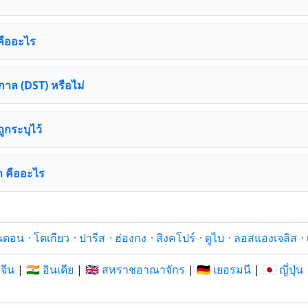
คืออะไร
าล (DST) หรือไม่
ถูกระบุไว้
า คืออะไร
นดอน
·
โตเกียว
·
ปารีส
·
ฮ่องกง
·
สิงคโปร์
·
ดูไบ
·
ลอสแองเจลิส
·
 จีน
|
🇮🇳 อินเดีย
|
🇬🇧 สหราชอาณาจักร
|
🇩🇪 เยอรมนี
|
🇯🇵 ญี่ปุ่น