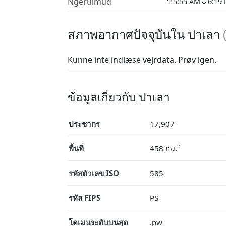
↑
↓
Ngerulmud
5:55 AM
6:19
สภาพอากาศปัจจุบันใน ปาเลา
Kunne inte indlæse vejrdata. Prøv igen.
ข้อมูลเกี่ยวกับ ปาเลา
ประชากร
17,907
พื้นที่
458 กม.²
รหัสตัวเลข ISO
585
รหัส FIPS
PS
โดเมนระดับบนสุด
.pw