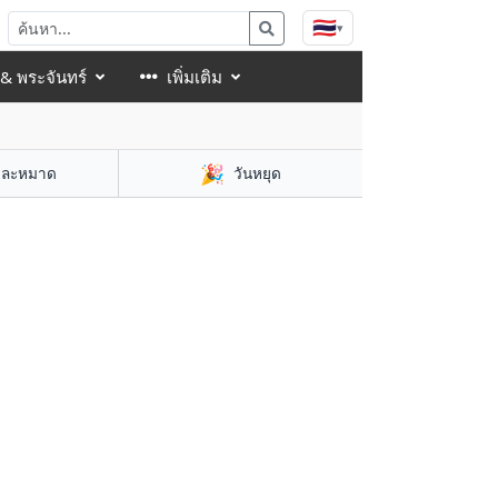
🇹🇭
▾
 & พระจันทร์
เพิ่มเติม
🎉
าละหมาด
วันหยุด