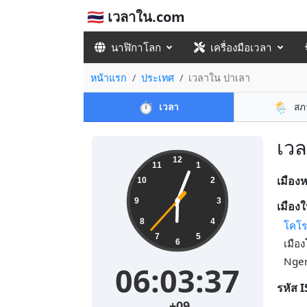
🇹🇭 เวลาใน.com
นาฬิกาโลก
เครื่องมือเวลา
หน้าแรก
ประเทศ
เวลาใน ปาเลา
⏱️
🌦️
เวลา
สภ
เวล
12
11
1
เมือง
10
2
9
3
เมืองใ
8
4
โคโร
7
5
เมือ
6
Nger
06:03:38
รหัส 
+09