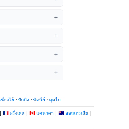
เซี่ยงไฮ้
·
ปักกิ่ง
·
ซิดนีย์
·
มุมไบ
|
🇫🇷 ฝรั่งเศส
|
🇨🇦 แคนาดา
|
🇦🇺 ออสเตรเลีย
|