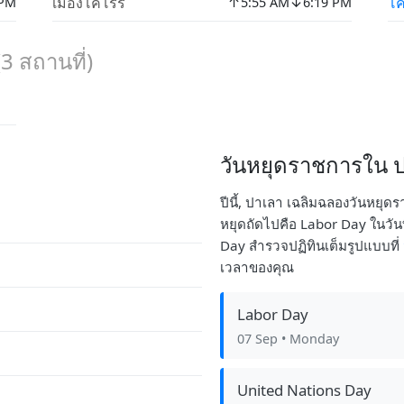
↑
↓
เมืองโคโรร์
โค
 PM
5:55 AM
6:19 PM
(
3
สถานที่)
วันหยุดราชการใน ปา
ปีนี้, ปาเลา เฉลิมฉลองวันหยุด
หยุดถัดไปคือ Labor Day ในวันที
Day สำรวจปฏิทินเต็มรูปแบบที่
เวลาของคุณ
Labor Day
07 Sep
• Monday
United Nations Day