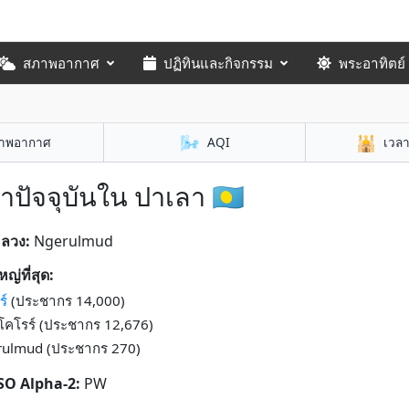
สภาพอากาศ
ปฏิทินและกิจกรรม
พระอาทิตย์
🌬️
🕌
าพอากาศ
AQI
เวล
าปัจจุบันใน ปาเลา 🇵🇼
หลวง:
Ngerulmud
หญ่ที่สุด:
ร์
(ประชากร 14,000)
งโคโรร์ (ประชากร 12,676)
ulmud (ประชากร 270)
ISO Alpha-2:
PW