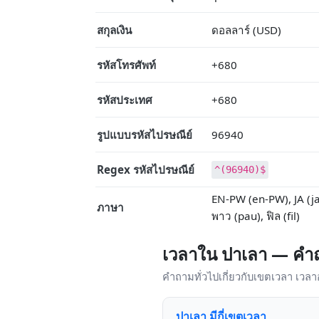
สกุลเงิน
ดอลลาร์ (USD)
รหัสโทรศัพท์
+680
รหัสประเทศ
+680
รูปแบบรหัสไปรษณีย์
96940
Regex รหัสไปรษณีย์
^(96940)$
EN-PW (en-PW), JA (ja)
ภาษา
พาว (pau), ฟิล (fil)
เวลาใน ปาเลา — คำถ
คำถามทั่วไปเกี่ยวกับเขตเวลา เวล
ปาเลา มีกี่เขตเวลา