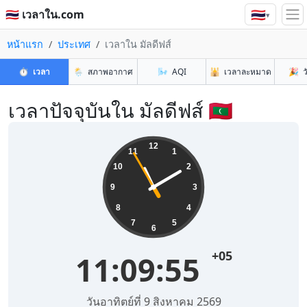
🇹🇭
🇹🇭 เวลาใน.com
▾
หน้าแรก
ประเทศ
เวลาใน มัลดีฟส์
⏱️
เวลา
🌦️
สภาพอากาศ
🌬️
AQI
🕌
เวลาละหมาด
🎉
ว
เวลาปัจจุบันใน มัลดีฟส์ 🇲🇻
12
11
1
10
2
9
3
8
4
7
5
6
+05
11:09:55
วันอาทิตย์ที่ 9 สิงหาคม 2569