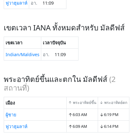
ฟูวาฮุมลาห์
อา.
11:09
เขตเวลา IANA ทั้งหมดสำหรับ มัลดีฟส์
เขตเวลา
เวลาปัจจุบัน
Indian/Maldives
อา.
11:09
พระอาทิตย์ขึ้นและตกใน มัลดีฟส์
(
2
สถานที่)
เมือง
↑ พระอาทิตย์ขึ้น
↓ พระอาทิตย์ตก
↑
↓
ผู้ชาย
6:03 AM
6:19 PM
↑
↓
ฟูวาฮุมลาห์
6:09 AM
6:14 PM