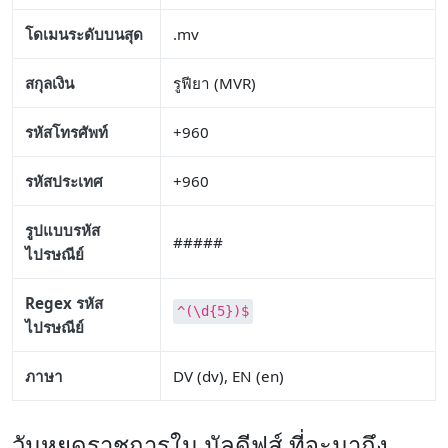
โดเมนระดับบนสุด
.mv
สกุลเงิน
รูฟียา (MVR)
รหัสโทรศัพท์
+960
รหัสประเทศ
+960
รูปแบบรหัส
#####
ไปรษณีย์
Regex รหัส
^(\d{5})$
ไปรษณีย์
ภาษา
DV (dv), EN (en)
วันหยุดราชการใน มัลดีฟส์ ที่จะมาถึง