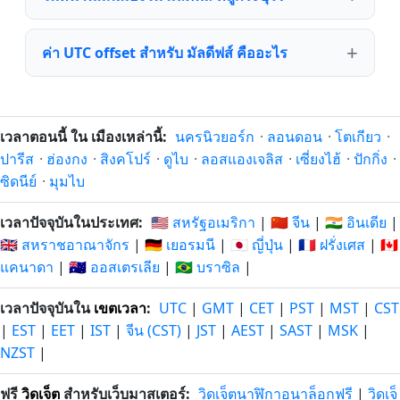
ค่า UTC offset สำหรับ มัลดีฟส์ คืออะไร
เวลาตอนนี้ ใน เมืองเหล่านี้:
นครนิวยอร์ก
·
ลอนดอน
·
โตเกียว
·
ปารีส
·
ฮ่องกง
·
สิงคโปร์
·
ดูไบ
·
ลอสแองเจลิส
·
เซี่ยงไฮ้
·
ปักกิ่ง
·
ซิดนีย์
·
มุมไบ
เวลาปัจจุบันในประเทศ:
🇺🇸 สหรัฐอเมริกา
|
🇨🇳 จีน
|
🇮🇳 อินเดีย
|
🇬🇧 สหราชอาณาจักร
|
🇩🇪 เยอรมนี
|
🇯🇵 ญี่ปุ่น
|
🇫🇷 ฝรั่งเศส
|
🇨🇦
แคนาดา
|
🇦🇺 ออสเตรเลีย
|
🇧🇷 บราซิล
|
เวลาปัจจุบันใน
เขตเวลา
:
UTC
|
GMT
|
CET
|
PST
|
MST
|
CST
|
EST
|
EET
|
IST
|
จีน (CST)
|
JST
|
AEST
|
SAST
|
MSK
|
NZST
|
ฟรี
วิดเจ็ต
สำหรับเว็บมาสเตอร์:
วิดเจ็ตนาฬิกาอนาล็อกฟรี
|
วิดเจ็