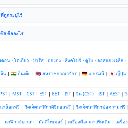
ที่ถูกระบุไว้
เซีย คืออะไร
นดอน
·
โตเกียว
·
ปารีส
·
ฮ่องกง
·
สิงคโปร์
·
ดูไบ
·
ลอสแองเจลิส
·
 จีน
|
🇮🇳 อินเดีย
|
🇬🇧 สหราชอาณาจักร
|
🇩🇪 เยอรมนี
|
🇯🇵 ญี่ปุ่น
PST
|
MST
|
CST
|
EST
|
EET
|
IST
|
จีน (CST)
|
JST
|
AEST
|
S
อนาล็อกฟรี
|
วิดเจ็ตนาฬิกาดิจิตอลฟรี
|
วิดเจ็ตนาฬิกาข้อความฟรี
|
นาฬิกาจับเวลา
|
มัลติไทเมอร์
|
เครื่องมือเวลาเพิ่มเติม
|
เครื่