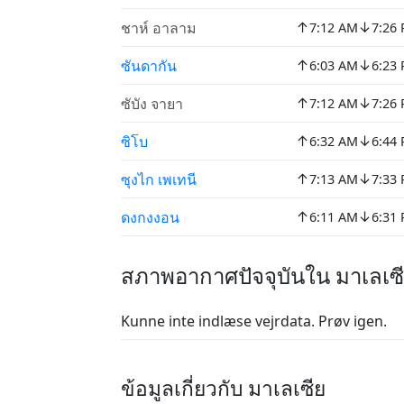
↑
↓
ชาห์ อาลาม
7:12 AM
7:26
↑
↓
ซันดากัน
6:03 AM
6:23
↑
↓
ซับัง จายา
7:12 AM
7:26
↑
↓
ซิโบ
6:32 AM
6:44
↑
↓
ซุงไก เพเทนี
7:13 AM
7:33
↑
↓
ดงกงงอน
6:11 AM
6:31
สภาพอากาศปัจจุบันใน มาเลเซ
Kunne inte indlæse vejrdata. Prøv igen.
ข้อมูลเกี่ยวกับ มาเลเซีย