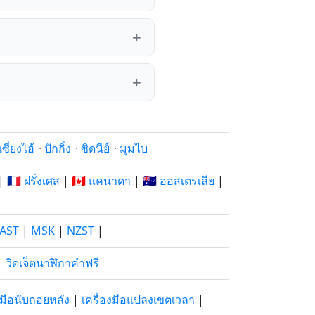
เซี่ยงไฮ้
·
ปักกิ่ง
·
ซิดนีย์
·
มุมไบ
|
🇫🇷 ฝรั่งเศส
|
🇨🇦 แคนาดา
|
🇦🇺 ออสเตรเลีย
|
AST
|
MSK
|
NZST
|
|
วิดเจ็ตนาฬิกาคำฟรี
องมือนับถอยหลัง
|
เครื่องมือแปลงเขตเวลา
|