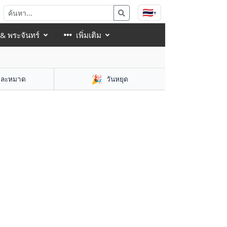
🇹🇭
▾
 & พระจันทร์
เพิ่มเติม
🎉
าละหมาด
วันหยุด