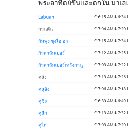
พระอาทิตย์ขึ้นและตกใน มาเล
↑
↓
Labuan
6:15 AM
6:34
↑
↓
กวนตัน
7:04 AM
7:20
↑
↓
กัมพูง ซุงไอ อา
7:15 AM
7:34
↑
↓
กัวลาลัมเปอร์
7:12 AM
7:25
↑
↓
กัวลาลัมเปอร์เทรังกานู
7:03 AM
7:22
↑
↓
คลัง
7:13 AM
7:26
↑
↓
คลูอัง
7:06 AM
7:18
↑
↓
คูชิง
6:39 AM
6:49
↑
↓
คูลีก
7:13 AM
7:32
↑
↓
คูไก
7:03 AM
7:20