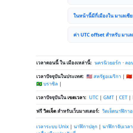
ในหน้านี้มีกี่เมืองใน มาเลเซีย 
ค่า UTC offset สำหรับ มาเล
เวลาตอนนี้ ใน เมืองเหล่านี้:
นครนิวยอร์ก
·
ลอ
เวลาปัจจุบันในประเทศ:
🇺🇸 สหรัฐอเมริกา
|
🇨🇳
🇧🇷 บราซิล
|
เวลาปัจจุบันใน
เขตเวลา
:
UTC
|
GMT
|
CET
|
ฟรี
วิดเจ็ต
สำหรับเว็บมาสเตอร์:
วิดเจ็ตนาฬิกา
เวลาระบบ Unix
|
นาฬิกาปลุก
|
นาฬิกาจับเวลา