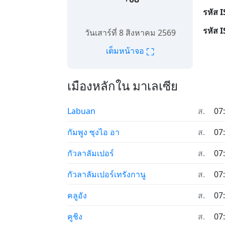
รหัส 
รหัส 
วันเสาร์ที่ 8 สิงหาคม 2569
⛶
เต็มหน้าจอ
เมืองหลักใน มาเลเซีย
Labuan
ส.
07
กัมพูง ซุงไอ อา
ส.
07
กัวลาลัมเปอร์
ส.
07
กัวลาลัมเปอร์เทรังกานู
ส.
07
คลูอัง
ส.
07
คูชิง
ส.
07