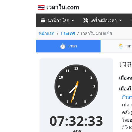
🇹🇭 เวลาใน.com
นาฬิกาโลก
เครื่องมือเวลา
หน้าแรก
ประเทศ
เวลาใน มาเลเซีย
⏱️
🌦️
เวลา
สภ
เวล
12
11
1
เมือง
10
2
9
3
เมืองใ
8
4
กัวลา
7
5
เปตา
6
คลัง
07:32:33
โจฮอ
อิโป
+08