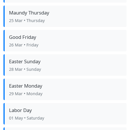
Maundy Thursday
25 Mar
• Thursday
Good Friday
26 Mar
• Friday
Easter Sunday
28 Mar
• Sunday
Easter Monday
29 Mar
• Monday
Labor Day
01 May
• Saturday