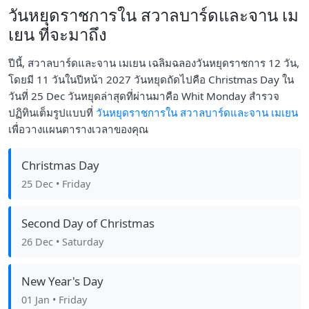
วันหยุดราชการใน สวาลบาร์ดและจาน เม
เยน ที่จะมาถึง
ปีนี้, สวาลบาร์ดและจาน เมเยน เฉลิมฉลองวันหยุดราชการ 12 วัน,
โดยมี 11 วันในปีหน้า 2027 วันหยุดถัดไปคือ Christmas Day ใน
วันที่ 25 Dec วันหยุดล่าสุดที่ผ่านมาคือ Whit Monday สำรวจ
ปฏิทินเต็มรูปแบบที่
วันหยุดราชการใน สวาลบาร์ดและจาน เมเยน
เพื่อวางแผนตารางเวลาของคุณ
Christmas Day
25 Dec
• Friday
Second Day of Christmas
26 Dec
• Saturday
New Year's Day
01 Jan
• Friday