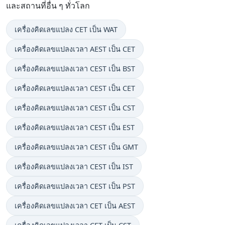
และสถานที่อื่น ๆ ทั่วโลก
เครื่องคิดเลขแปลง CET เป็น WAT
เครื่องคิดเลขแปลงเวลา AEST เป็น CET
เครื่องคิดเลขแปลงเวลา CEST เป็น BST
เครื่องคิดเลขแปลงเวลา CEST เป็น CET
เครื่องคิดเลขแปลงเวลา CEST เป็น CST
เครื่องคิดเลขแปลงเวลา CEST เป็น EST
เครื่องคิดเลขแปลงเวลา CEST เป็น GMT
เครื่องคิดเลขแปลงเวลา CEST เป็น IST
เครื่องคิดเลขแปลงเวลา CEST เป็น PST
เครื่องคิดเลขแปลงเวลา CET เป็น AEST