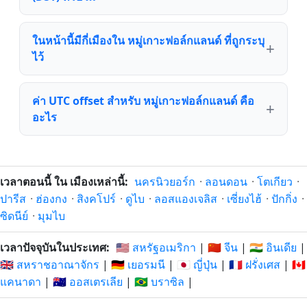
ในหน้านี้มีกี่เมืองใน หมู่เกาะฟอล์กแลนด์ ที่ถูกระบุ
ไว้
ค่า UTC offset สำหรับ หมู่เกาะฟอล์กแลนด์ คือ
อะไร
เวลาตอนนี้ ใน เมืองเหล่านี้:
นครนิวยอร์ก
·
ลอนดอน
·
โตเกียว
·
ปารีส
·
ฮ่องกง
·
สิงคโปร์
·
ดูไบ
·
ลอสแองเจลิส
·
เซี่ยงไฮ้
·
ปักกิ่ง
·
ซิดนีย์
·
มุมไบ
เวลาปัจจุบันในประเทศ:
🇺🇸 สหรัฐอเมริกา
|
🇨🇳 จีน
|
🇮🇳 อินเดีย
|
🇬🇧 สหราชอาณาจักร
|
🇩🇪 เยอรมนี
|
🇯🇵 ญี่ปุ่น
|
🇫🇷 ฝรั่งเศส
|
🇨🇦
แคนาดา
|
🇦🇺 ออสเตรเลีย
|
🇧🇷 บราซิล
|