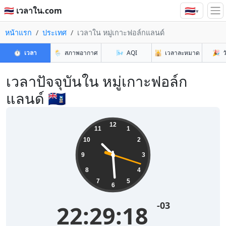
🇹🇭
🇹🇭 เวลาใน.com
▾
หน้าแรก
ประเทศ
เวลาใน หมู่เกาะฟอล์กแลนด์
⏱️
เวลา
🌦️
สภาพอากาศ
🌬️
AQI
🕌
เวลาละหมาด
🎉
ว
เวลาปัจจุบันใน หมู่เกาะฟอล์ก
แลนด์ 🇫🇰
12
11
1
10
2
9
3
8
4
7
5
6
-03
22:29:18