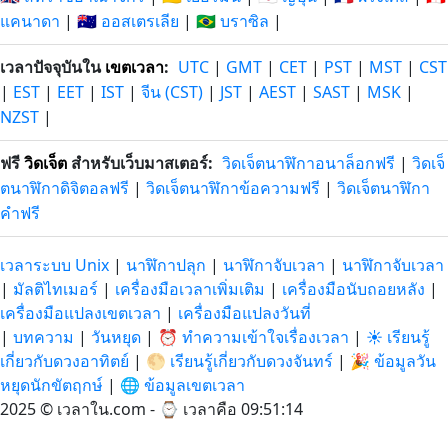
แคนาดา
|
🇦🇺 ออสเตรเลีย
|
🇧🇷 บราซิล
|
เวลาปัจจุบันใน
เขตเวลา
:
UTC
|
GMT
|
CET
|
PST
|
MST
|
CST
|
EST
|
EET
|
IST
|
จีน (CST)
|
JST
|
AEST
|
SAST
|
MSK
|
NZST
|
ฟรี
วิดเจ็ต
สำหรับเว็บมาสเตอร์:
วิดเจ็ตนาฬิกาอนาล็อกฟรี
|
วิดเจ็
ตนาฬิกาดิจิตอลฟรี
|
วิดเจ็ตนาฬิกาข้อความฟรี
|
วิดเจ็ตนาฬิกา
คำฟรี
เวลาระบบ Unix
|
นาฬิกาปลุก
|
นาฬิกาจับเวลา
|
นาฬิกาจับเวลา
|
มัลติไทเมอร์
|
เครื่องมือเวลาเพิ่มเติม
|
เครื่องมือนับถอยหลัง
|
เครื่องมือแปลงเขตเวลา
|
เครื่องมือแปลงวันที่
|
บทความ
|
วันหยุด
|
⏰ ทำความเข้าใจเรื่องเวลา
|
☀️ เรียนรู้
เกี่ยวกับดวงอาทิตย์
|
🌕 เรียนรู้เกี่ยวกับดวงจันทร์
|
🎉 ข้อมูลวัน
หยุดนักขัตฤกษ์
|
🌐 ข้อมูลเขตเวลา
2025 © เวลาใน.com - ⌚
เวลาคือ 09:51:14