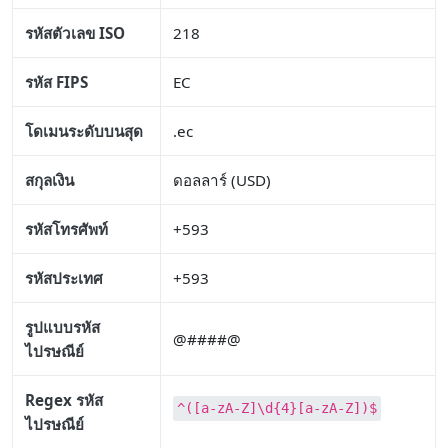
รหัสตัวเลข ISO
218
รหัส FIPS
EC
โดเมนระดับบนสุด
.ec
สกุลเงิน
ดอลลาร์ (USD)
รหัสโทรศัพท์
+593
รหัสประเทศ
+593
รูปแบบรหัส
@####@
ไปรษณีย์
Regex รหัส
^([a-zA-Z]\d{4}[a-zA-Z])$
ไปรษณีย์