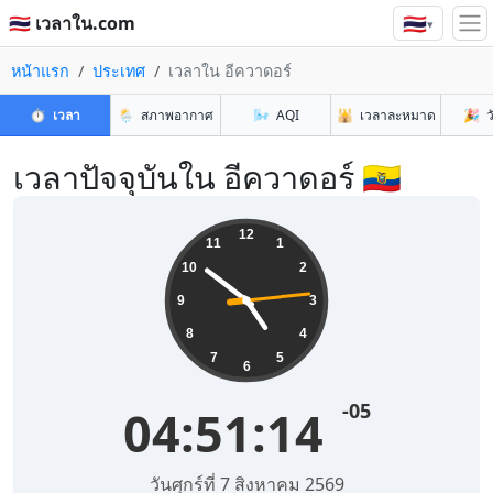
🇹🇭
🇹🇭 เวลาใน.com
▾
หน้าแรก
ประเทศ
เวลาใน อีควาดอร์
⏱️
เวลา
🌦️
สภาพอากาศ
🌬️
AQI
🕌
เวลาละหมาด
🎉
ว
เวลาปัจจุบันใน อีควาดอร์ 🇪🇨
12
11
1
10
2
9
3
8
4
7
5
6
-05
04:51:15
วันศุกร์ที่ 7 สิงหาคม 2569