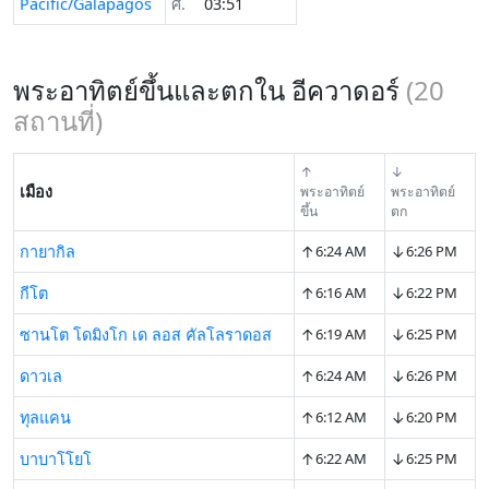
Pacific/Galapagos
ศ.
03:51
พระอาทิตย์ขึ้นและตกใน อีควาดอร์
(
20
สถานที่)
↑
↓
เมือง
พระอาทิตย์
พระอาทิตย์
ขึ้น
ตก
↑
↓
กายากิล
6:24 AM
6:26 PM
↑
↓
กีโต
6:16 AM
6:22 PM
↑
↓
ซานโต โดมิงโก เด ลอส คัลโลราดอส
6:19 AM
6:25 PM
↑
↓
ดาวเล
6:24 AM
6:26 PM
↑
↓
ทุลแคน
6:12 AM
6:20 PM
↑
↓
บาบาโโยโ
6:22 AM
6:25 PM