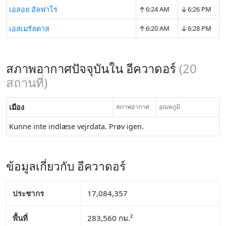
↑
↓
เอลอย อัลฟาโร
6:24 AM
6:26 PM
↑
↓
เอสเมรัลดาส
6:20 AM
6:28 PM
สภาพอากาศปัจจุบันใน อีควาดอร์
(
20
สถานที่)
เมือง
สภาพอากาศ
อุณหภูมิ
Kunne inte indlæse vejrdata. Prøv igen.
ข้อมูลเกี่ยวกับ อีควาดอร์
ประชากร
17,084,357
พื้นที่
283,560 กม.²