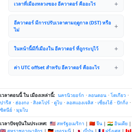
เวลาที่เมืองหลวงของ อีควาดอร์ คืออะไร
อีควาดอร์ มีการปรับเวลาตามฤดูกาล (DST) หรือ
ไม่
ในหน้านี้มีกี่เมืองใน อีควาดอร์ ที่ถูกระบุไว้
ค่า UTC offset สำหรับ อีควาดอร์ คืออะไร
เวลาตอนนี้ ใน เมืองเหล่านี้:
นครนิวยอร์ก
·
ลอนดอน
·
โตเกียว
·
ปารีส
·
ฮ่องกง
·
สิงคโปร์
·
ดูไบ
·
ลอสแองเจลิส
·
เซี่ยงไฮ้
·
ปักกิ่ง
·
ซิดนีย์
·
มุมไบ
เวลาปัจจุบันในประเทศ:
🇺🇸 สหรัฐอเมริกา
|
🇨🇳 จีน
|
🇮🇳 อินเดีย
|
🇬🇧 สหราชอาณาจักร
|
🇩🇪 เยอรมนี
|
🇯🇵 ญี่ปุ่น
|
🇫🇷 ฝรั่งเศส
|
🇨🇦