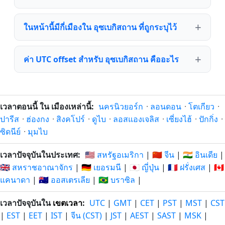
ในหน้านี้มีกี่เมืองใน อุซเบกิสถาน ที่ถูกระบุไว้
ค่า UTC offset สำหรับ อุซเบกิสถาน คืออะไร
เวลาตอนนี้ ใน เมืองเหล่านี้:
นครนิวยอร์ก
·
ลอนดอน
·
โตเกียว
·
ปารีส
·
ฮ่องกง
·
สิงคโปร์
·
ดูไบ
·
ลอสแองเจลิส
·
เซี่ยงไฮ้
·
ปักกิ่ง
·
ซิดนีย์
·
มุมไบ
เวลาปัจจุบันในประเทศ:
🇺🇸 สหรัฐอเมริกา
|
🇨🇳 จีน
|
🇮🇳 อินเดีย
|
🇬🇧 สหราชอาณาจักร
|
🇩🇪 เยอรมนี
|
🇯🇵 ญี่ปุ่น
|
🇫🇷 ฝรั่งเศส
|
🇨🇦
แคนาดา
|
🇦🇺 ออสเตรเลีย
|
🇧🇷 บราซิล
|
เวลาปัจจุบันใน
เขตเวลา
:
UTC
|
GMT
|
CET
|
PST
|
MST
|
CST
|
EST
|
EET
|
IST
|
จีน (CST)
|
JST
|
AEST
|
SAST
|
MSK
|