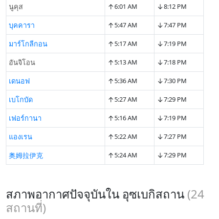
↑
↓
นูคุส
6:01 AM
8:12 PM
↑
↓
บุคคารา
5:47 AM
7:47 PM
↑
↓
มาร์โกลีกอน
5:17 AM
7:19 PM
↑
↓
อันจิโอน
5:13 AM
7:18 PM
↑
↓
เดนอฟ
5:36 AM
7:30 PM
↑
↓
เบโกบัด
5:27 AM
7:29 PM
↑
↓
เฟอร์กานา
5:16 AM
7:19 PM
↑
↓
แองเรน
5:22 AM
7:27 PM
↑
↓
奥姆拉伊克
5:24 AM
7:29 PM
สภาพอากาศปัจจุบันใน อุซเบกิสถาน
(
24
สถานที่)