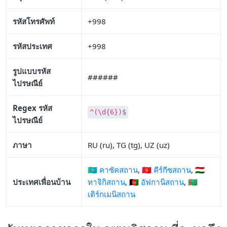
รหัสโทรศัพท์
+998
รหัสประเทศ
+998
รูปแบบรหัส
######
ไปรษณีย์
Regex รหัส
^(\d{6})$
ไปรษณีย์
ภาษา
RU (ru), TG (tg), UZ (uz)
🇰🇿 คาซัคสถาน
,
🇰🇬 คีร์กีซสถาน
,
🇹🇯
ประเทศเพื่อนบ้าน
ทาจิกิสถาน
,
🇦🇫 อัฟกานิสถาน
,
🇹🇲
เติร์กเมนิสถาน