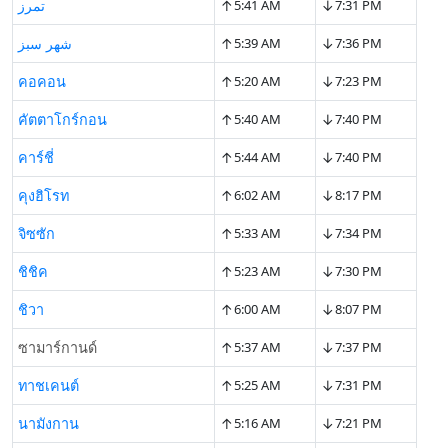
↑
↓
تمرز
5:41 AM
7:31 PM
↑
↓
شهر سبز
5:39 AM
7:36 PM
↑
↓
คอคอน
5:20 AM
7:23 PM
↑
↓
คัตตาโกร์กอน
5:40 AM
7:40 PM
↑
↓
คาร์ชี่
5:44 AM
7:40 PM
↑
↓
คุงฮิโรท
6:02 AM
8:17 PM
↑
↓
จิซซัก
5:33 AM
7:34 PM
↑
↓
ชิชิค
5:23 AM
7:30 PM
↑
↓
ชิวา
6:00 AM
8:07 PM
↑
↓
ซามาร์กานด์
5:37 AM
7:37 PM
↑
↓
ทาชเคนต์
5:25 AM
7:31 PM
↑
↓
นามังกาน
5:16 AM
7:21 PM