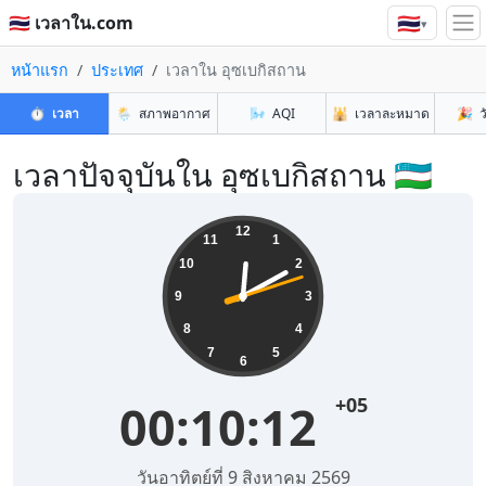
🇹🇭
🇹🇭 เวลาใน.com
▾
หน้าแรก
ประเทศ
เวลาใน อุซเบกิสถาน
⏱️
เวลา
🌦️
สภาพอากาศ
🌬️
AQI
🕌
เวลาละหมาด
🎉
ว
เวลาปัจจุบันใน อุซเบกิสถาน 🇺🇿
12
11
1
10
2
9
3
8
4
7
5
6
+05
00:10:13
วันอาทิตย์ที่ 9 สิงหาคม 2569