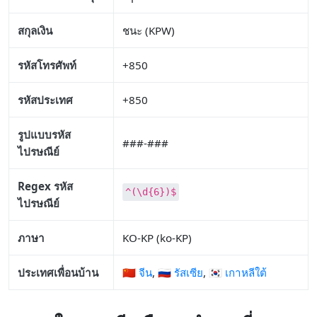
สกุลเงิน
ชนะ (KPW)
รหัสโทรศัพท์
+850
รหัสประเทศ
+850
รูปแบบรหัส
###-###
ไปรษณีย์
Regex รหัส
^(\d{6})$
ไปรษณีย์
ภาษา
KO-KP (ko-KP)
ประเทศเพื่อนบ้าน
🇨🇳 จีน
,
🇷🇺 รัสเซีย
,
🇰🇷 เกาหลีใต้