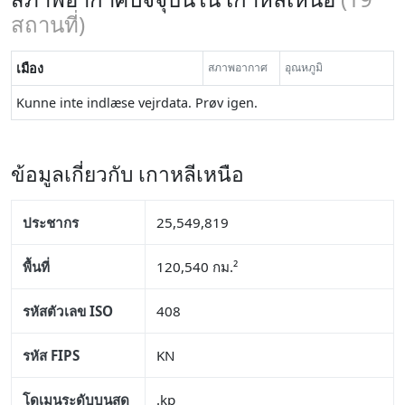
สถานที่)
เมือง
สภาพอากาศ
อุณหภูมิ
Kunne inte indlæse vejrdata. Prøv igen.
ข้อมูลเกี่ยวกับ เกาหลีเหนือ
ประชากร
25,549,819
พื้นที่
120,540 กม.²
รหัสตัวเลข ISO
408
รหัส FIPS
KN
โดเมนระดับบนสุด
.kp