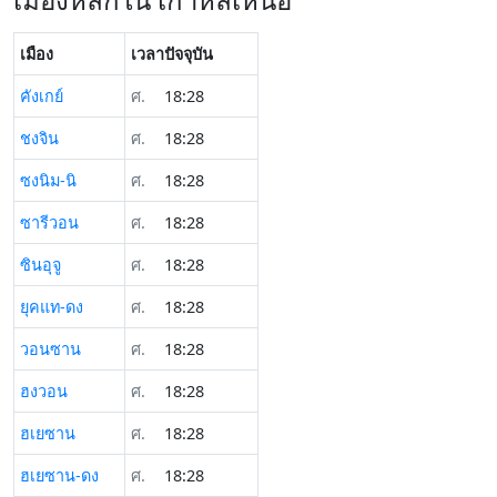
เมือง
เวลาปัจจุบัน
คังเกย์
ศ.
18:28
ชงจิน
ศ.
18:28
ซงนิม-นิ
ศ.
18:28
ซารีวอน
ศ.
18:28
ซินอุจู
ศ.
18:28
ยุคแท-ดง
ศ.
18:28
วอนซาน
ศ.
18:28
ฮงวอน
ศ.
18:28
ฮเยซาน
ศ.
18:28
ฮเยซาน-ดง
ศ.
18:28