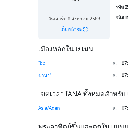
รหัส 
รหัส 
วันเสาร์ที่ 8 สิงหาคม 2569
⛶
เต็มหน้าจอ
เมืองหลักใน เยเมน
Ibb
ส.
07
ซานา'
ส.
07
เขตเวลา IANA ทั้งหมดสำหรับ
Asia/Aden
ส.
07
พระอาทิตย์ขึ้นและตกใน เยเม