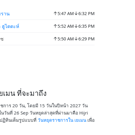
↑
↓
มราน
5:47 AM
6:32 PM
↑
↓
ล ฮูไดดะห์
5:52 AM
6:35 PM
↑
↓
ทซ
5:50 AM
6:29 PM
เมน ที่จะมาถึง
าชการ 20 วัน, โดยมี 15 วันในปีหน้า 2027 วัน
วันที่ 26 Sep วันหยุดล่าสุดที่ผ่านมาคือ Hijri
ฏิทินเต็มรูปแบบที่
วันหยุดราชการใน เยเมน
เพื่อ