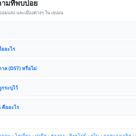
ามที่พบบ่อย
าออมแสง และเมืองต่างๆ ใน เยเมน
คืออะไร
าล (DST) หรือไม่
ถูกระบุไว้
น คืออะไร
นดอน
·
โตเกียว
·
ปารีส
·
ฮ่องกง
·
สิงคโปร์
·
ดูไบ
·
ลอสแองเจลิส
·