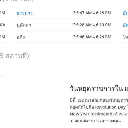
↑
↓
ธรรมาร
อั
 PM
5:47 AM
6:28 PM
↑
↓
มูคัลลา
อั
N/A
5:28 AM
6:10 PM
↑
↓
อดีน
ไ
 PM
5:46 AM
6:24 PM
9
สถานที่)
วันหยุดราชการใน เย
ปีนี้, เยเมน เฉลิมฉลองวันหยุดร
หยุดถัดไปคือ Revolution Day ใน
New Year (estimated) สำรวจป
วางแผนตารางเวลาของคุณ