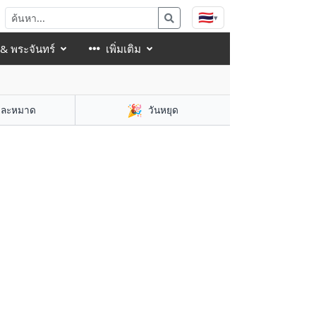
🇹🇭
▾
 & พระจันทร์
เพิ่มเติม
🎉
าละหมาด
วันหยุด