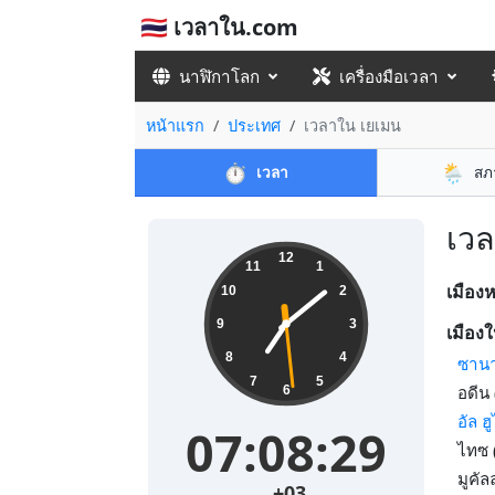
🇹🇭 เวลาใน.com
นาฬิกาโลก
เครื่องมือเวลา
หน้าแรก
ประเทศ
เวลาใน เยเมน
⏱️
🌦️
เวลา
สภ
เวล
12
11
1
เมือง
10
2
9
3
เมืองใ
8
4
ซานา
7
5
อดีน
6
อัล ฮ
07:08:29
ไทซ 
มูคั
+03