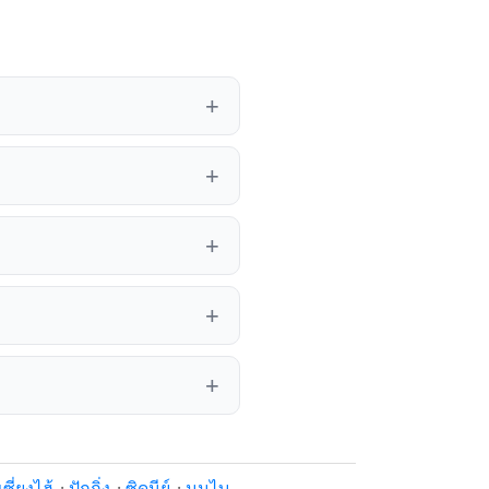
เซี่ยงไฮ้
·
ปักกิ่ง
·
ซิดนีย์
·
มุมไบ