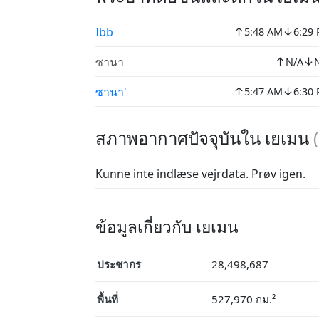
↑
↓
Ibb
5:48 AM
6:29
↑
↓
ซานา
N/A
↑
↓
ซานา'
5:47 AM
6:30
สภาพอากาศปัจจุบันใน เยเมน
(
Kunne inte indlæse vejrdata. Prøv igen.
ข้อมูลเกี่ยวกับ เยเมน
ประชากร
28,498,687
พื้นที่
527,970 กม.²