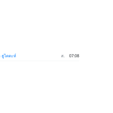
ล ฮูไดดะห์
ส.
07:08