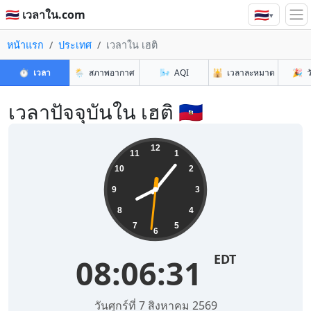
🇹🇭
🇹🇭 เวลาใน.com
▾
หน้าแรก
ประเทศ
เวลาใน เฮติ
⏱️
เวลา
🌦️
สภาพอากาศ
🌬️
AQI
🕌
เวลาละหมาด
🎉
ว
เวลาปัจจุบันใน เฮติ 🇭🇹
12
11
1
10
2
9
3
8
4
7
5
6
EDT
08:06:31
วันศุกร์ที่ 7 สิงหาคม 2569