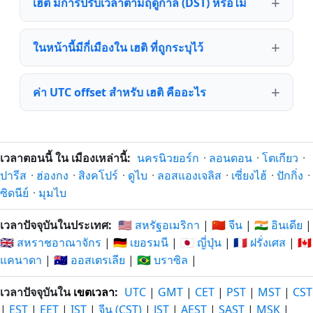
เฮติ มีการปรับเวลาตามฤดูกาล (DST) หรือไม่
ในหน้านี้มีกี่เมืองใน เฮติ ที่ถูกระบุไว้
ค่า UTC offset สำหรับ เฮติ คืออะไร
เวลาตอนนี้ ใน เมืองเหล่านี้:
นครนิวยอร์ก
·
ลอนดอน
·
โตเกียว
·
ปารีส
·
ฮ่องกง
·
สิงคโปร์
·
ดูไบ
·
ลอสแองเจลิส
·
เซี่ยงไฮ้
·
ปักกิ่ง
·
ซิดนีย์
·
มุมไบ
เวลาปัจจุบันในประเทศ:
🇺🇸 สหรัฐอเมริกา
|
🇨🇳 จีน
|
🇮🇳 อินเดีย
|
🇬🇧 สหราชอาณาจักร
|
🇩🇪 เยอรมนี
|
🇯🇵 ญี่ปุ่น
|
🇫🇷 ฝรั่งเศส
|
🇨🇦
แคนาดา
|
🇦🇺 ออสเตรเลีย
|
🇧🇷 บราซิล
|
เวลาปัจจุบันใน
เขตเวลา
:
UTC
|
GMT
|
CET
|
PST
|
MST
|
CST
|
EST
|
EET
|
IST
|
จีน (CST)
|
JST
|
AEST
|
SAST
|
MSK
|