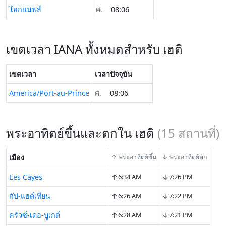
โอกแนฟส์
ศ.
08:06
เขตเวลา IANA ทั้งหมดสำหรับ เฮติ
เขตเวลา
เวลาปัจจุบัน
America/Port-au-Prince
ศ.
08:06
พระอาทิตย์ขึ้นและตกใน เฮติ
(
15
สถานที่)
เมือง
↑ พระอาทิตย์ขึ้น
↓ พระอาทิตย์ตก
↑
↓
Les Cayes
6:34 AM
7:26 PM
↑
↓
กัป-แฮต์เทียน
6:26 AM
7:22 PM
↑
↓
ครัวซ์-เดอ-บูเกต์
6:28 AM
7:21 PM