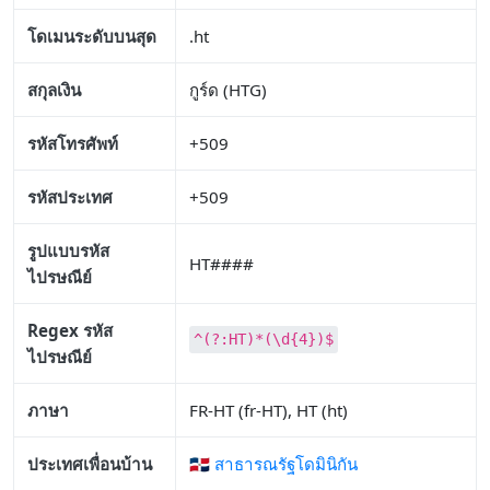
โดเมนระดับบนสุด
.ht
สกุลเงิน
กูร์ด (HTG)
รหัสโทรศัพท์
+509
รหัสประเทศ
+509
รูปแบบรหัส
HT####
ไปรษณีย์
Regex รหัส
^(?:HT)*(\d{4})$
ไปรษณีย์
ภาษา
FR-HT (fr-HT), HT (ht)
ประเทศเพื่อนบ้าน
🇩🇴 สาธารณรัฐโดมินิกัน