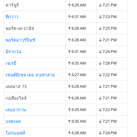
↑
↓
คาร์ฟูร์
6:29 AM
7:21 PM
↑
↓
ทิกวาว
6:31 AM
7:23 PM
↑
↓
พอร์ต-เด-ปาอิส
6:28 AM
7:25 PM
↑
↓
พอร์ตอาวุร์ปินซ์
6:28 AM
7:21 PM
↑
↓
มิรากวน
6:31 AM
7:24 PM
↑
↓
เจเรมี
6:35 AM
7:28 PM
↑
↓
เซนต์มิเชล เดอ ล'อทาลาย
6:27 AM
7:22 PM
↑
↓
เดลมาส 73
6:28 AM
7:21 PM
↑
↓
เปเตียงวิลล์
6:28 AM
7:21 PM
↑
↓
เลออากาน
6:29 AM
7:22 PM
↑
↓
แจคเมล
6:30 AM
7:21 PM
↑
↓
โอกแนฟส์
6:28 AM
7:24 PM