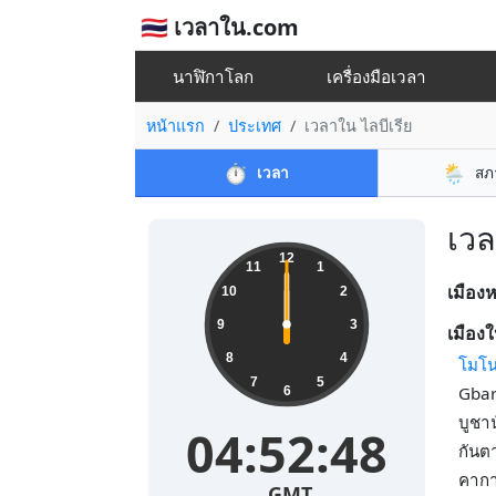
🇹🇭 เวลาใน.com
นาฬิกาโลก
เครื่องมือเวลา
หน้าแรก
ประเทศ
เวลาใน ไลบีเรีย
⏱️
🌦️
เวลา
สภ
เวล
12
11
1
เมือง
10
2
9
3
เมืองใ
8
4
โมโน
7
5
Gbar
6
บูชา
05:31:30
กันต
คากา
GMT