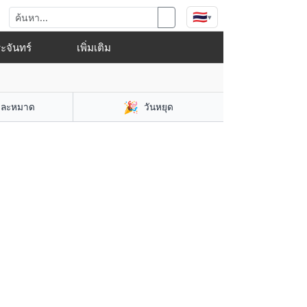
🇹🇭
▾
 & พระจันทร์
เพิ่มเติม
🎉
าละหมาด
วันหยุด