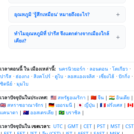
อุณหภูมิ 'รู้สึกเหมือน' หมายถึงอะไร?
ทำไมอุณหภูมิที่ ปารีส จึงแตกต่างจากเมืองใกล้
เคียง?
เวลาตอนนี้ ใน เมืองเหล่านี้:
นครนิวยอร์ก
·
ลอนดอน
·
โตเกียว
·
ปารีส
·
ฮ่องกง
·
สิงคโปร์
·
ดูไบ
·
ลอสแองเจลิส
·
เซี่ยงไฮ้
·
ปักกิ่ง
·
ซิดนีย์
·
มุมไบ
เวลาปัจจุบันในประเทศ:
🇺🇸 สหรัฐอเมริกา
|
🇨🇳 จีน
|
🇮🇳 อินเดีย
|
🇬🇧 สหราชอาณาจักร
|
🇩🇪 เยอรมนี
|
🇯🇵 ญี่ปุ่น
|
🇫🇷 ฝรั่งเศส
|
🇨🇦
แคนาดา
|
🇦🇺 ออสเตรเลีย
|
🇧🇷 บราซิล
|
เวลาปัจจุบันใน
เขตเวลา
:
UTC
|
GMT
|
CET
|
PST
|
MST
|
CST
|
EST
|
EET
|
IST
|
จีน (CST)
|
JST
|
AEST
|
SAST
|
MSK
|