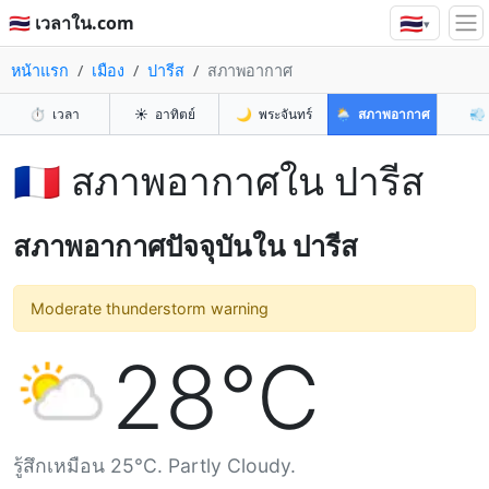
🇹🇭
🇹🇭 เวลาใน.com
▾
หน้าแรก
เมือง
ปารีส
สภาพอากาศ
⏱️
เวลา
☀️
อาทิตย์
🌙
พระจันทร์
🌦️
สภาพอากาศ
💨
🇫🇷 สภาพอากาศใน ปารีส
สภาพอากาศปัจจุบันใน ปารีส
Moderate thunderstorm warning
28°C
รู้สึกเหมือน 25°C. Partly Cloudy.