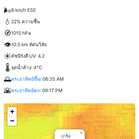
🌬️
8 km/h ESE
💧
22% ความชื้น
🧭
1015 hPa
👁️
10.0 km ทัศนวิสัย
☀️
ดัชนีรังสี UV: 4.2
🌡️
จุดน้ำค้าง: 4°C
🌅
พระอาทิตย์ขึ้น
: 06:35 AM
🌇
พระอาทิตย์ตก
: 09:17 PM
+
−
×
ปารีส