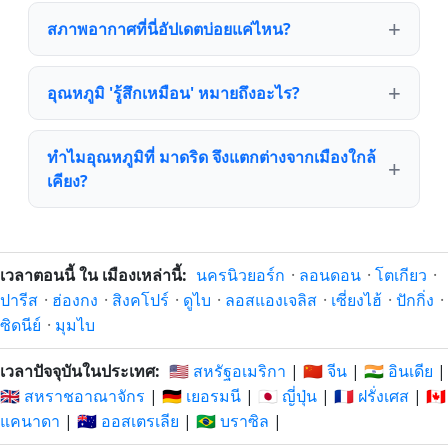
สภาพอากาศที่นี่อัปเดตบ่อยแค่ไหน?
อุณหภูมิ 'รู้สึกเหมือน' หมายถึงอะไร?
ทำไมอุณหภูมิที่ มาดริด จึงแตกต่างจากเมืองใกล้
เคียง?
เวลาตอนนี้ ใน เมืองเหล่านี้:
นครนิวยอร์ก
·
ลอนดอน
·
โตเกียว
·
ปารีส
·
ฮ่องกง
·
สิงคโปร์
·
ดูไบ
·
ลอสแองเจลิส
·
เซี่ยงไฮ้
·
ปักกิ่ง
·
ซิดนีย์
·
มุมไบ
เวลาปัจจุบันในประเทศ:
🇺🇸 สหรัฐอเมริกา
|
🇨🇳 จีน
|
🇮🇳 อินเดีย
|
🇬🇧 สหราชอาณาจักร
|
🇩🇪 เยอรมนี
|
🇯🇵 ญี่ปุ่น
|
🇫🇷 ฝรั่งเศส
|
🇨🇦
แคนาดา
|
🇦🇺 ออสเตรเลีย
|
🇧🇷 บราซิล
|