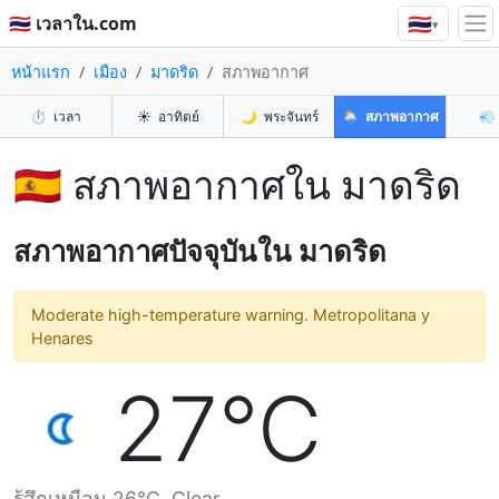
🇹🇭
🇹🇭 เวลาใน.com
▾
หน้าแรก
เมือง
มาดริด
สภาพอากาศ
⏱️
เวลา
☀️
อาทิตย์
🌙
พระจันทร์
🌦️
สภาพอากาศ
💨
🇪🇸 สภาพอากาศใน มาดริด
สภาพอากาศปัจจุบันใน มาดริด
Moderate high-temperature warning. Metropolitana y
Henares
27°C
รู้สึกเหมือน 26°C. Clear.