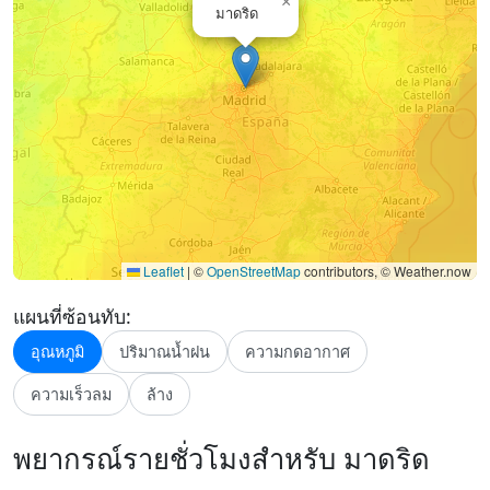
×
มาดริด
Leaflet
|
©
OpenStreetMap
contributors, © Weather.now
แผนที่ซ้อนทับ:
อุณหภูมิ
ปริมาณน้ำฝน
ความกดอากาศ
ความเร็วลม
ล้าง
พยากรณ์รายชั่วโมงสำหรับ มาดริด