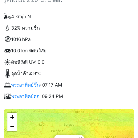
🌬️
4 km/h N
💧
32% ความชื้น
🧭
1016 hPa
👁️
10.0 km ทัศนวิสัย
☀️
ดัชนีรังสี UV: 0.0
🌡️
จุดน้ำค้าง: 9°C
🌅
พระอาทิตย์ขึ้น
: 07:17 AM
🌇
พระอาทิตย์ตก
: 09:24 PM
+
−