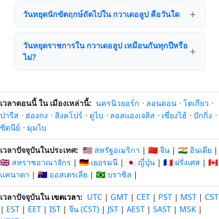
วันหยุดนักขัตฤกษ์ถัดไปใน กวาเดอลูป คือวันใด
วันหยุดราชการใน กวาเดอลูป เหมือนกันทุกปีหรือ
ไม่?
เวลาตอนนี้ ใน เมืองเหล่านี้:
นครนิวยอร์ก
·
ลอนดอน
·
โตเกียว
·
ปารีส
·
ฮ่องกง
·
สิงคโปร์
·
ดูไบ
·
ลอสแองเจลิส
·
เซี่ยงไฮ้
·
ปักกิ่ง
·
ซิดนีย์
·
มุมไบ
เวลาปัจจุบันในประเทศ:
🇺🇸 สหรัฐอเมริกา
|
🇨🇳 จีน
|
🇮🇳 อินเดีย
|
🇬🇧 สหราชอาณาจักร
|
🇩🇪 เยอรมนี
|
🇯🇵 ญี่ปุ่น
|
🇫🇷 ฝรั่งเศส
|
🇨🇦
แคนาดา
|
🇦🇺 ออสเตรเลีย
|
🇧🇷 บราซิล
|
เวลาปัจจุบันใน
เขตเวลา
:
UTC
|
GMT
|
CET
|
PST
|
MST
|
CST
|
EST
|
EET
|
IST
|
จีน (CST)
|
JST
|
AEST
|
SAST
|
MSK
|