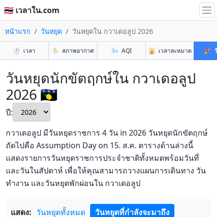
🇹🇭 เวลาใน.com
หน้าแรก
วันหยุด
วันหยุดใน กวาเดอลูป 2026
⏱️
เวลา
🌦️
สภาพอากาศ
🌬️
AQI
🕌
เวลาละหมาด
🎉
ว
วันหยุดนักขัตฤกษ์ใน กวาเดอลูป
2026 🇬🇵
ปี:
กวาเดอลูป มีวันหยุดราชการ 4 วัน in 2026 วันหยุดนักขัตฤกษ์
ถัดไปคือ Assumption Day on 15. ส.ค. ตารางด้านล่างนี้
แสดงรายการวันหยุดราชการประจำชาติทั้งหมดพร้อมวันที่
และวันในสัปดาห์ เพื่อให้คุณสามารถวางแผนการเดินทาง วัน
ทำงาน และวันหยุดพักผ่อนใน กวาเดอลูป
แสดง:
วันหยุดทั้งหมด
วันหยุดที่กำลังจะมาถึง