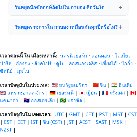
วันหยุดนักขัตฤกษ์ถัดไปใน กาบอง คือวันใด
วันหยุดราชการใน กาบอง เหมือนกันทุกปีหรือไม่?
เวลาตอนนี้ ใน เมืองเหล่านี้:
นครนิวยอร์ก
·
ลอนดอน
·
โตเกียว
·
ปารีส
·
ฮ่องกง
·
สิงคโปร์
·
ดูไบ
·
ลอสแองเจลิส
·
เซี่ยงไฮ้
·
ปักกิ่ง
·
ซิดนีย์
·
มุมไบ
เวลาปัจจุบันในประเทศ:
🇺🇸 สหรัฐอเมริกา
|
🇨🇳 จีน
|
🇮🇳 อินเดีย
|
🇬🇧 สหราชอาณาจักร
|
🇩🇪 เยอรมนี
|
🇯🇵 ญี่ปุ่น
|
🇫🇷 ฝรั่งเศส
|
🇨🇦
แคนาดา
|
🇦🇺 ออสเตรเลีย
|
🇧🇷 บราซิล
|
เวลาปัจจุบันใน
เขตเวลา
:
UTC
|
GMT
|
CET
|
PST
|
MST
|
CST
|
EST
|
EET
|
IST
|
จีน (CST)
|
JST
|
AEST
|
SAST
|
MSK
|
NZST
|