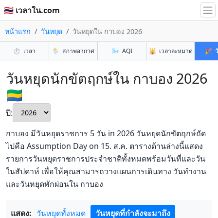
🇹🇭 เวลาใน.com
หน้าแรก
วันหยุด
วันหยุดใน กาบอง 2026
⏱️
เวลา
🌦️
สภาพอากาศ
🌬️
AQI
🕌
เวลาละหมาด
🎉
ว
วันหยุดนักขัตฤกษ์ใน กาบอง 2026
🇬🇦
ปี:
กาบอง มีวันหยุดราชการ 5 วัน in 2026 วันหยุดนักขัตฤกษ์ถัด
ไปคือ Assumption Day on 15. ส.ค. ตารางด้านล่างนี้แสดง
รายการวันหยุดราชการประจำชาติทั้งหมดพร้อมวันที่และวัน
ในสัปดาห์ เพื่อให้คุณสามารถวางแผนการเดินทาง วันทำงาน
และวันหยุดพักผ่อนใน กาบอง
แสดง:
วันหยุดทั้งหมด
วันหยุดที่กำลังจะมาถึง